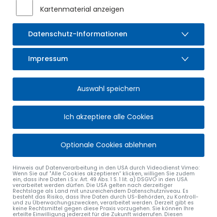
Kartenmaterial anzeigen
Datenschutz-Informationen
Impressum
SULZBERGER BÜRGERBLATT
Auswahl speichern
Amtliches Bekanntmachungsblatt
Ich akzeptiere alle Cookies
Sulzberger Bürgerblätter
2026-08-06 | Sulzberger
Optionale Cookies ablehnen
Bürgerblatt
4 MB
pdf
Donnerstag, den 06. August
2026
Hinweis auf Datenverarbeitung in den USA durch Videodienst Vimeo:
Wenn Sie auf "Alle Cookies akzeptieren“ klicken, willigen Sie zudem
ein, dass ihre Daten i.S.v. Art. 49 Abs. 1 S. 1 lit. a) DSGVO in den USA
2026-07-30 | Sulzberger
verarbeitet werden dürfen. Die USA gelten nach derzeitiger
3 MB
Rechtslage als Land mit unzureichendem Datenschutzniveau. Es
Bürgerblatt
pdf
besteht das Risiko, dass Ihre Daten durch US-Behörden, zu Kontroll-
und zu Überwachungszwecken, verarbeitet werden. Derzeit gibt es
Donnerstag, den 30. Juli 2026
keine Rechtsmittel gegen diese Praxis vorzugehen. Sie können Ihre
erteilte Einwilligung jederzeit für die Zukunft widerrufen. Diesen