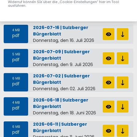
Widerruf können Sie über die „Cookie-Einstellungen“ hier im Tool
2026-07-23 | Sulzberger
ausführen.
7 MB
Bürgerblatt
pdf
Donnerstag, den 23. Juli 2026
2026-07-16 | Sulzberger
4 MB
Bürgerblatt
pdf
Donnerstag, den 16. Juli 2026
2026-07-09 | Sulzberger
5 MB
Bürgerblatt
pdf
Donnerstag, den 9. Juli 2026
2026-07-02 | Sulzberger
6 MB
Bürgerblatt
pdf
Donnerstag, den 02. Juli 2026
2026-06-18 | Sulzberger
4 MB
Bürgerblatt
pdf
Donnerstag, den 18. Juni 2026
2026-06-11 | Sulzberger
6 MB
Bürgerblatt
pdf
Donnerstag, den 11. Juni 2026