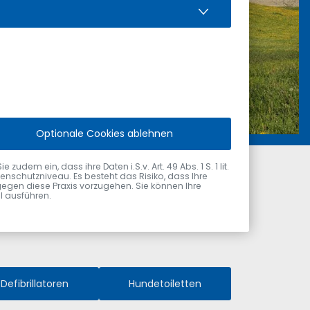
Optionale Cookies ablehnen
dem ein, dass ihre Daten i.S.v. Art. 49 Abs. 1 S. 1 lit.
nschutzniveau. Es besteht das Risiko, dass Ihre
gegen diese Praxis vorzugehen. Sie können Ihre
ol ausführen.
Defibrillatoren
Hundetoiletten