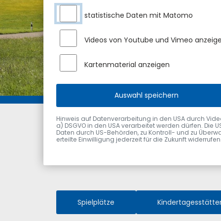
statistische Daten mit Matomo
Videos von Youtube und Vimeo anzeig
Kartenmaterial anzeigen
Auswahl speichern
Markt Sulzberg
Die Gemeinde
Ortsplan
Hinweis auf Datenverarbeitung in den USA durch Videodie
a) DSGVO in den USA verarbeitet werden dürfen. Die U
Daten durch US-Behörden, zu Kontroll- und zu Überwa
erteilte Einwilligung jederzeit für die Zukunft widerru
Spielplätze
Kindertagesstätte