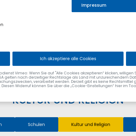
Impressum
en
Ich akzeptiere alle Cookies
Kultur und Religion
nst Vimeo: Wenn Sie auf "Alle Cookies akzeptieren“ klicken, willigen Sie zu
SA gelten nach derzeitiger Rechtslage als Land mit unzureichendem Date
chungszwecken, verarbeitet werden. Derzeit gibt es keine Rechtsmittel 
fen. Diesen Widerruf können Sie über die „Cookie-Einstellungen“ hier im To
KULTUR UND RELIGION
n
Schulen
Kultur und Religion