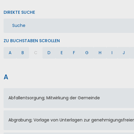
DIREKTE SUCHE
ZU BUCHSTABEN SCROLLEN
A
B
C
D
E
F
G
H
I
J
A
Abfallentsorgung; Mitwirkung der Gemeinde
Abgrabung; Vorlage von Unterlagen zur genehmigungsfrei