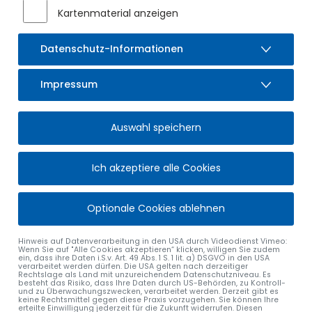
Kartenmaterial anzeigen
Datenschutz-Informationen
Impressum
Auswahl speichern
Ich akzeptiere alle Cookies
Optionale Cookies ablehnen
Hinweis auf Datenverarbeitung in den USA durch Videodienst Vimeo:
Wenn Sie auf "Alle Cookies akzeptieren“ klicken, willigen Sie zudem
ein, dass ihre Daten i.S.v. Art. 49 Abs. 1 S. 1 lit. a) DSGVO in den USA
verarbeitet werden dürfen. Die USA gelten nach derzeitiger
Rechtslage als Land mit unzureichendem Datenschutzniveau. Es
besteht das Risiko, dass Ihre Daten durch US-Behörden, zu Kontroll-
und zu Überwachungszwecken, verarbeitet werden. Derzeit gibt es
keine Rechtsmittel gegen diese Praxis vorzugehen. Sie können Ihre
erteilte Einwilligung jederzeit für die Zukunft widerrufen. Diesen