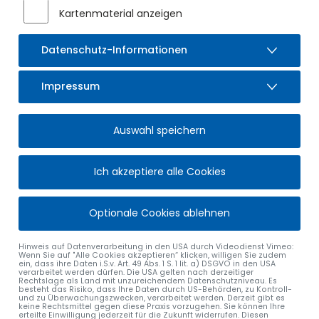
Kartenmaterial anzeigen
Datenschutz-Informationen
Impressum
Auswahl speichern
Ich akzeptiere alle Cookies
Optionale Cookies ablehnen
Hinweis auf Datenverarbeitung in den USA durch Videodienst Vimeo:
Wenn Sie auf "Alle Cookies akzeptieren“ klicken, willigen Sie zudem
ein, dass ihre Daten i.S.v. Art. 49 Abs. 1 S. 1 lit. a) DSGVO in den USA
verarbeitet werden dürfen. Die USA gelten nach derzeitiger
Rechtslage als Land mit unzureichendem Datenschutzniveau. Es
besteht das Risiko, dass Ihre Daten durch US-Behörden, zu Kontroll-
und zu Überwachungszwecken, verarbeitet werden. Derzeit gibt es
keine Rechtsmittel gegen diese Praxis vorzugehen. Sie können Ihre
erteilte Einwilligung jederzeit für die Zukunft widerrufen. Diesen