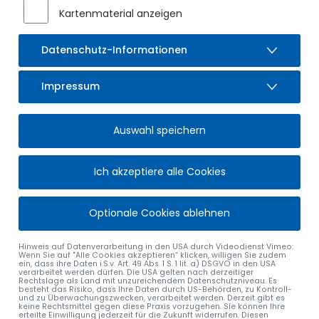
Kartenmaterial anzeigen
Datenschutz-Informationen
Impressum
GEWERBEFLÄCHEN
Auswahl speichern
im Markt Sulzberg
Ich akzeptiere alle Cookies
Die Marktgemeinde Sulzberg ist ein beliebter
Gewerbestandort im Oberallgäu. Unsere Kommune ist
Heimat zahlreicher Betriebe und Unternehmen aus den
Optionale Cookies ablehnen
Bereichen Handwerk, Dienstleistungen und Industrie. Diese
befinden sich zum großen Teil im Gewerbepark Sulzberg
Hinweis auf Datenverarbeitung in den USA durch Videodienst Vimeo:
See sowie im Gewerbegebiet Martinszeller Straße.
Wenn Sie auf "Alle Cookies akzeptieren“ klicken, willigen Sie zudem
ein, dass ihre Daten i.S.v. Art. 49 Abs. 1 S. 1 lit. a) DSGVO in den USA
verarbeitet werden dürfen. Die USA gelten nach derzeitiger
Aufgrund der großen Nachfrage sind aktuell alle unsere
Rechtslage als Land mit unzureichendem Datenschutzniveau. Es
Gewerbeflächen belegt.
besteht das Risiko, dass Ihre Daten durch US-Behörden, zu Kontroll-
und zu Überwachungszwecken, verarbeitet werden. Derzeit gibt es
keine Rechtsmittel gegen diese Praxis vorzugehen. Sie können Ihre
erteilte Einwilligung jederzeit für die Zukunft widerrufen. Diesen