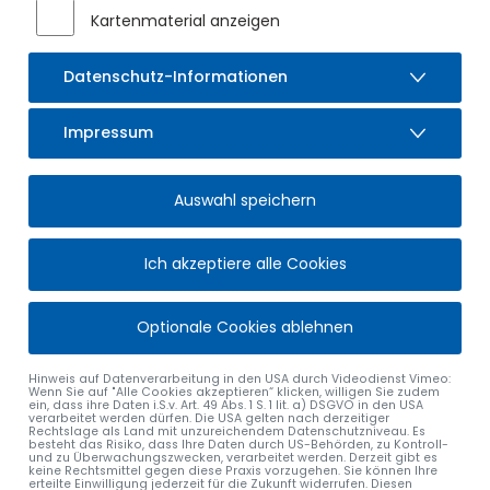
Kartenmaterial anzeigen
Datenschutz-Informationen
Impressum
INDUSTRIE, PRODUKTION,
Auswahl speichern
ELEKTRONIK, ENTWICKLUNG,
TECHNOLOGIE
Ich akzeptiere alle Cookies
Optionale Cookies ablehnen
Handwerk
Gesundheitswesen
Hinweis auf Datenverarbeitung in den USA durch Videodienst Vimeo:
Gastronomie
Wenn Sie auf "Alle Cookies akzeptieren“ klicken, willigen Sie zudem
ein, dass ihre Daten i.S.v. Art. 49 Abs. 1 S. 1 lit. a) DSGVO in den USA
verarbeitet werden dürfen. Die USA gelten nach derzeitiger
Rechtslage als Land mit unzureichendem Datenschutzniveau. Es
Industrie, Produktion, Elektronik, Entwicklung,
besteht das Risiko, dass Ihre Daten durch US-Behörden, zu Kontroll-
Technologie
und zu Überwachungszwecken, verarbeitet werden. Derzeit gibt es
keine Rechtsmittel gegen diese Praxis vorzugehen. Sie können Ihre
erteilte Einwilligung jederzeit für die Zukunft widerrufen. Diesen