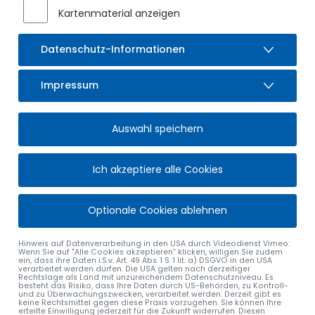
Kartenmaterial anzeigen
Datenschutz-Informationen
Impressum
AUSBILDUNG
Auswahl speichern
im Markt Sulzberg
Ich akzeptiere alle Cookies
Du suchst eine Ausbildungsstelle? Bewirb Dich als Azubi bei
der Gemeinde Sulzberg!
Optionale Cookies ablehnen
BEI UNS ERWARTET DICH:
eine interessante und abwechslungsreiche Ausbildung
Hinweis auf Datenverarbeitung in den USA durch Videodienst Vimeo:
Wenn Sie auf "Alle Cookies akzeptieren“ klicken, willigen Sie zudem
ein sehr gutes Betriebsklima
ein, dass ihre Daten i.S.v. Art. 49 Abs. 1 S. 1 lit. a) DSGVO in den USA
ein neues Rathaus mit modernster Büroausstattung
verarbeitet werden dürfen. Die USA gelten nach derzeitiger
Rechtslage als Land mit unzureichendem Datenschutzniveau. Es
besteht das Risiko, dass Ihre Daten durch US-Behörden, zu Kontroll-
und zu Überwachungszwecken, verarbeitet werden. Derzeit gibt es
keine Rechtsmittel gegen diese Praxis vorzugehen. Sie können Ihre
erteilte Einwilligung jederzeit für die Zukunft widerrufen. Diesen