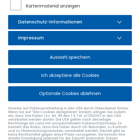
Kartenmaterial anzeigen
Datenschutz-Informationen
Impressum
GEWERBE UND WIRTSCHAFT
Auswahl speichern
im Markt Sulzberg
Ich akzeptiere alle Cookies
Der Markt Sulzberg hat sich in den vergangenen Jahren zu
einem lebendigen und attraktiven Wirtschaftsstandort im
Allgäu entwickelt. Eine gesunde Mischung aus Unternehmen
Optionale Cookies ablehnen
unterschiedlichster Art kennzeichnen das Angebot. Der
größte Anteil von Gewerbeansiedlungen befindet sich im
Hinweis auf Datenverarbeitung in den USA durch Videodienst Vimeo:
Gewerbepark Sulzberg See sowie im Gewerbegebiet
Wenn Sie auf "Alle Cookies akzeptieren“ klicken, willigen Sie zudem
Martinszeller Straße. Zahlreiche Handwerks-,
ein, dass ihre Daten i.S.v. Art. 49 Abs. 1 S. 1 lit. a) DSGVO in den USA
verarbeitet werden dürfen. Die USA gelten nach derzeitiger
Dienstleistungs-, Industrie- und Gewerbebetriebe aus den
Rechtslage als Land mit unzureichendem Datenschutzniveau. Es
besteht das Risiko, dass Ihre Daten durch US-Behörden, zu Kontroll-
unterschiedlichsten Branchen haben sich hier angesiedelt
und zu Überwachungszwecken, verarbeitet werden. Derzeit gibt es
keine Rechtsmittel gegen diese Praxis vorzugehen. Sie können Ihre
und modernste Arbeitsplätze geschaffen.
erteilte Einwilligung jederzeit für die Zukunft widerrufen. Diesen