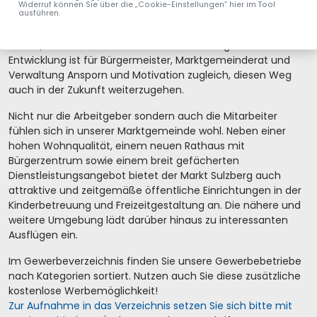
Widerruf können Sie über die „Cookie-Einstellungen“ hier im Tool
ausführen.
Die direkte Lage an der A980 stellt eine optimale
Verkehrsanbindung nach Augsburg, Ulm und München sowie
Lindau, Oberstdorf und Füssen dar. Die erfolgreiche
Entwicklung ist für Bürgermeister, Marktgemeinderat und
Verwaltung Ansporn und Motivation zugleich, diesen Weg
auch in der Zukunft weiterzugehen.
Nicht nur die Arbeitgeber sondern auch die Mitarbeiter
fühlen sich in unserer Marktgemeinde wohl. Neben einer
hohen Wohnqualität, einem neuen Rathaus mit
Bürgerzentrum sowie einem breit gefächerten
Dienstleistungsangebot bietet der Markt Sulzberg auch
attraktive und zeitgemäße öffentliche Einrichtungen in der
Kinderbetreuung und Freizeitgestaltung an. Die nähere und
weitere Umgebung lädt darüber hinaus zu interessanten
Ausflügen ein.
Im Gewerbeverzeichnis finden Sie unsere Gewerbebetriebe
nach Kategorien sortiert. Nutzen auch Sie diese zusätzliche
kostenlose Werbemöglichkeit!
Zur Aufnahme in das Verzeichnis setzen Sie sich bitte mit