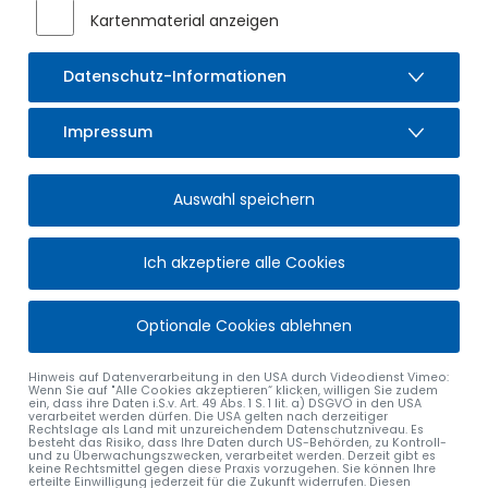
Kartenmaterial anzeigen
Datenschutz-Informationen
Impressum
BÜRGERSERVICE
Auswahl speichern
Service und Verwaltung im Markt Sulzberg
Ich akzeptiere alle Cookies
Als moderne Verwaltung sind wir stets bemüht, unseren
Service für Sie kontinuierlich zu optimieren und zu
verbessern. Darum haben wir auf den folgenden Seiten alle
Optionale Cookies ablehnen
relevanten Informationen übersichtlich für Sie
zusammengefasst.
Hinweis auf Datenverarbeitung in den USA durch Videodienst Vimeo:
Wenn Sie auf "Alle Cookies akzeptieren“ klicken, willigen Sie zudem
Durch Anklicken des jeweiligen Links gelangen Sie zu allen
ein, dass ihre Daten i.S.v. Art. 49 Abs. 1 S. 1 lit. a) DSGVO in den USA
verarbeitet werden dürfen. Die USA gelten nach derzeitiger
weiteren Informationen und Kontaktdaten der jeweiligen
Rechtslage als Land mit unzureichendem Datenschutzniveau. Es
Ansprechpartner.
besteht das Risiko, dass Ihre Daten durch US-Behörden, zu Kontroll-
und zu Überwachungszwecken, verarbeitet werden. Derzeit gibt es
keine Rechtsmittel gegen diese Praxis vorzugehen. Sie können Ihre
erteilte Einwilligung jederzeit für die Zukunft widerrufen. Diesen