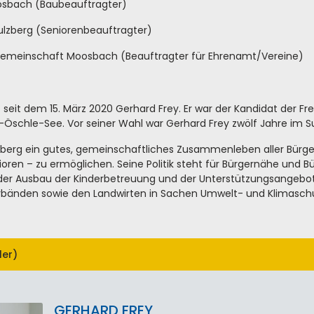
osbach (Baubeauftragter)
ulzberg (Seniorenbeauftragter)
gemeinschaft Moosbach (Beauftragter für Ehrenamt/Vereine)
t seit dem 15. März 2020 Gerhard Frey. Er war der Kandidat der 
schle-See. Vor seiner Wahl war Gerhard Frey zwölf Jahre im Su
ulzberg ein gutes, gemeinschaftliches Zusammenleben aller Bürge
oren – zu ermöglichen. Seine Politik steht für Bürgernähe und Bü
 der Ausbau der Kinderbetreuung und der Unterstützungsangebo
bänden sowie den Landwirten in Sachen Umwelt- und Klimaschu
ler)
GERHARD FREY