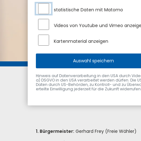
statistische Daten mit Matomo
Videos von Youtube und Vimeo anzeig
Kartenmaterial anzeigen
Auswahl speichern
Markt Sulzberg
Rathaus
Politik
Bürge
Hinweis auf Datenverarbeitung in den USA durch Videodie
a) DSGVO in den USA verarbeitet werden dürfen. Die U
Daten durch US-Behörden, zu Kontroll- und zu Überwa
erteilte Einwilligung jederzeit für die Zukunft widerru
1. Bürgermeister:
Gerhard Frey (Freie Wähler)