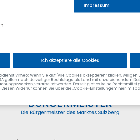
Impressum
en
Ich akzeptiere alle Cookies
rmeister
nst Vimeo: Wenn Sie auf "Alle Cookies akzeptieren“ klicken, willigen Sie zu
SA gelten nach derzeitiger Rechtslage als Land mit unzureichendem Date
chungszwecken, verarbeitet werden. Derzeit gibt es keine Rechtsmittel 
fen. Diesen Widerruf können Sie über die „Cookie-Einstellungen“ hier im To
BÜRGERMEISTER
Die Bürgermeister des Marktes Sulzberg