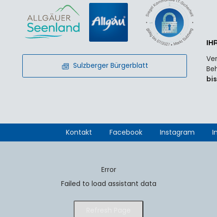
Ver
Sulzberger Bürgerblatt
Beh
bis
Kontakt
Facebook
Instagram
I
Error
Failed to load assistant data
Refresh Page