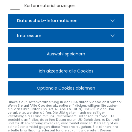
Kartenmaterial anzeigen
Datenschutz-Informationen
Impressum
HALLO, ICH BIN SUPER-SULZI!
Auswahl speichern
Ich bin dein digitaler Begleiter hier auf der Website des
Marktes Sulzberg. Wenn du etwas suchst, eine Frage hast
Ich akzeptiere alle Cookies
oder nicht genau weißt, wo du anfangen sollst – ich bin
für dich da.
Optionale Cookies ablehnen
Ich helfe dir zum Beispiel bei Öffnungszeiten,
Ansprechpartnern, Veranstaltungen oder den richtigen
Formularen. Du kannst mir einfach schreiben, was du
Hinweis auf Datenverarbeitung in den USA durch Videodienst Vimeo:
Wenn Sie auf "Alle Cookies akzeptieren“ klicken, willigen Sie zudem
brauchst – ich kümmere mich darum.
ein, dass ihre Daten i.S.v. Art. 49 Abs. 1 S. 1 lit. a) DSGVO in den USA
verarbeitet werden dürfen. Die USA gelten nach derzeitiger
Rechtslage als Land mit unzureichendem Datenschutzniveau. Es
Über den Button unten rechts kannst du mich immer
besteht das Risiko, dass Ihre Daten durch US-Behörden, zu Kontroll-
und zu Überwachungszwecken, verarbeitet werden. Derzeit gibt es
direkt erreichen!
keine Rechtsmittel gegen diese Praxis vorzugehen. Sie können Ihre
erteilte Einwilligung jederzeit für die Zukunft widerrufen. Diesen