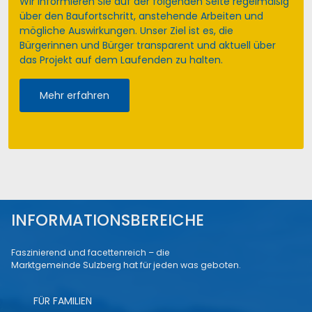
Wir informieren Sie auf der folgenden Seite regelmäßig
über den Baufortschritt, anstehende Arbeiten und
mögliche Auswirkungen. Unser Ziel ist es, die
Bürgerinnen und Bürger transparent und aktuell über
das Projekt auf dem Laufenden zu halten.
Mehr erfahren
INFORMATIONSBEREICHE
Faszinierend und facettenreich – die
Marktgemeinde Sulzberg hat für jeden was geboten.
FÜR FAMILIEN