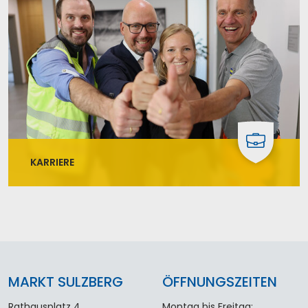
haben sich im Markt Sulzberg angesiedelt und
modernste Arbeitsplätze geschaffen.
KARRIERE
Willst du bei uns mitmachen? Finde jetzt deinen
Job in einem der unterschiedlichen
Beschäftigungsmöglichkeiten beim Markt Sulzberg
MARKT SULZBERG
ÖFFNUNGSZEITEN
Rathausplatz 4
Montag bis Freitag: