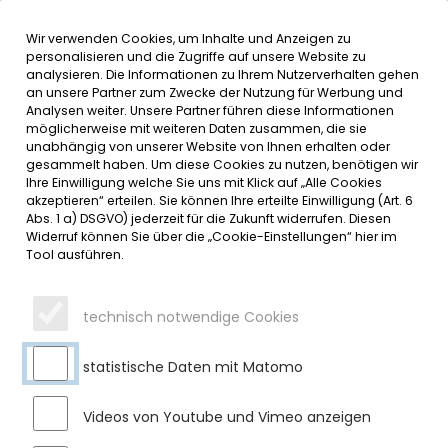
Wir verwenden Cookies, um Inhalte und Anzeigen zu
MENÜ
personalisieren und die Zugriffe auf unsere Website zu
analysieren. Die Informationen zu Ihrem Nutzerverhalten gehen
an unsere Partner zum Zwecke der Nutzung für Werbung und
SERVICE
Analysen weiter. Unsere Partner führen diese Informationen
möglicherweise mit weiteren Daten zusammen, die sie
DATUMSMENÜ
unabhängig von unserer Website von Ihnen erhalten oder
gesammelt haben. Um diese Cookies zu nutzen, benötigen wir
Ihre Einwilligung welche Sie uns mit Klick auf „Alle Cookies
JAHR WÄHLEN
akzeptieren“ erteilen. Sie können Ihre erteilte Einwilligung (Art. 6
Abs. 1 a) DSGVO) jederzeit für die Zukunft widerrufen. Diesen
Widerruf können Sie über die „Cookie-Einstellungen“ hier im
Tool ausführen.
MONAT WÄHLEN
technisch notwendige Cookies
statistische Daten mit Matomo
Videos von Youtube und Vimeo anzeigen