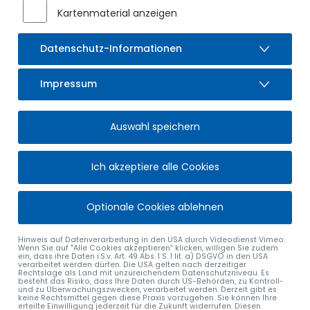
Kartenmaterial anzeigen
Datenschutz-Informationen
Impressum
EIN ABEND DES DANKES UND DER
Auswahl speichern
ANERKENNUNG
Ich akzeptiere alle Cookies
Ehrung des Altbürgermeisters am 12. Mai 2026
Im Mehrzwecksaal des Rathauses Sulzberg wurde Thomas
Optionale Cookies ablehnen
Hartmann feierlich zum Altbürgermeister ernannt. Die
Marktgemeinde würdigte damit seine herausragenden
Hinweis auf Datenverarbeitung in den USA durch Videodienst Vimeo:
Verdienste und seinen langjährigen Einsatz für Sulzberg.
Wenn Sie auf "Alle Cookies akzeptieren“ klicken, willigen Sie zudem
ein, dass ihre Daten i.S.v. Art. 49 Abs. 1 S. 1 lit. a) DSGVO in den USA
verarbeitet werden dürfen. Die USA gelten nach derzeitiger
Zugleich wurden Thomas Sommer, Alfons Fischer und
Rechtslage als Land mit unzureichendem Datenschutzniveau. Es
besteht das Risiko, dass Ihre Daten durch US-Behörden, zu Kontroll-
Karoline Schneid, drei langjährige Mitglieder des
und zu Überwachungszwecken, verarbeitet werden. Derzeit gibt es
keine Rechtsmittel gegen diese Praxis vorzugehen. Sie können Ihre
Marktgemeinderates, verabschiedet. Ihr Engagement hat
erteilte Einwilligung jederzeit für die Zukunft widerrufen. Diesen