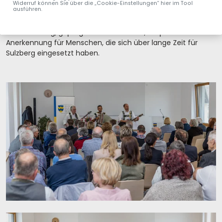
die kommunale Arbeit über viele Jahre mitgeprägt.
Widerruf können Sie über die „Cookie-Einstellungen“ hier im Tool
ausführen.
Die Eindrücke des Abends zeigen: Es war eine würdevolle
Veranstaltung, geprägt von Dankbarkeit, Respekt und der
Anerkennung für Menschen, die sich über lange Zeit für
Sulzberg eingesetzt haben.