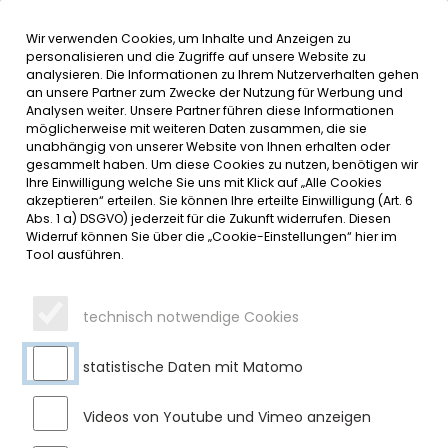
Wir verwenden Cookies, um Inhalte und Anzeigen zu
MENÜ
personalisieren und die Zugriffe auf unsere Website zu
analysieren. Die Informationen zu Ihrem Nutzerverhalten gehen
an unsere Partner zum Zwecke der Nutzung für Werbung und
SERVICE
Analysen weiter. Unsere Partner führen diese Informationen
möglicherweise mit weiteren Daten zusammen, die sie
DATUMSMENÜ
unabhängig von unserer Website von Ihnen erhalten oder
gesammelt haben. Um diese Cookies zu nutzen, benötigen wir
Ihre Einwilligung welche Sie uns mit Klick auf „Alle Cookies
JAHR WÄHLEN
akzeptieren“ erteilen. Sie können Ihre erteilte Einwilligung (Art. 6
Abs. 1 a) DSGVO) jederzeit für die Zukunft widerrufen. Diesen
Widerruf können Sie über die „Cookie-Einstellungen“ hier im
Tool ausführen.
MONAT WÄHLEN
technisch notwendige Cookies
statistische Daten mit Matomo
Videos von Youtube und Vimeo anzeigen