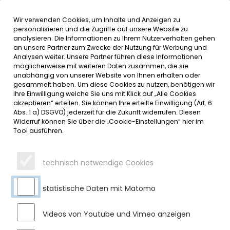
Wir verwenden Cookies, um Inhalte und Anzeigen zu
MENÜ
personalisieren und die Zugriffe auf unsere Website zu
analysieren. Die Informationen zu Ihrem Nutzerverhalten gehen
an unsere Partner zum Zwecke der Nutzung für Werbung und
SERVICE
Analysen weiter. Unsere Partner führen diese Informationen
möglicherweise mit weiteren Daten zusammen, die sie
DATUMSMENÜ
unabhängig von unserer Website von Ihnen erhalten oder
gesammelt haben. Um diese Cookies zu nutzen, benötigen wir
Ihre Einwilligung welche Sie uns mit Klick auf „Alle Cookies
JAHR WÄHLEN
akzeptieren“ erteilen. Sie können Ihre erteilte Einwilligung (Art. 6
Abs. 1 a) DSGVO) jederzeit für die Zukunft widerrufen. Diesen
Widerruf können Sie über die „Cookie-Einstellungen“ hier im
Tool ausführen.
MONAT WÄHLEN
technisch notwendige Cookies
statistische Daten mit Matomo
Videos von Youtube und Vimeo anzeigen