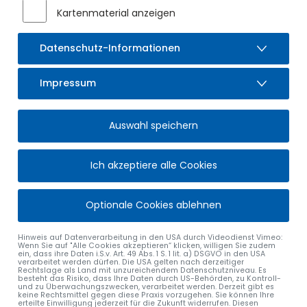
Wahl der ersten Bürgermeisterin oder des ersten
Kartenmaterial anzeigen
Bürgermeisters am 08.03.2026
Datenschutz-Informationen
Impressum
Auswahl speichern
Ich akzeptiere alle Cookies
Optionale Cookies ablehnen
Hinweis auf Datenverarbeitung in den USA durch Videodienst Vimeo:
Wenn Sie auf "Alle Cookies akzeptieren“ klicken, willigen Sie zudem
ein, dass ihre Daten i.S.v. Art. 49 Abs. 1 S. 1 lit. a) DSGVO in den USA
verarbeitet werden dürfen. Die USA gelten nach derzeitiger
Rechtslage als Land mit unzureichendem Datenschutzniveau. Es
besteht das Risiko, dass Ihre Daten durch US-Behörden, zu Kontroll-
und zu Überwachungszwecken, verarbeitet werden. Derzeit gibt es
keine Rechtsmittel gegen diese Praxis vorzugehen. Sie können Ihre
erteilte Einwilligung jederzeit für die Zukunft widerrufen. Diesen