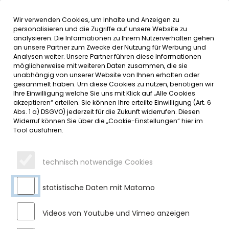
Wir verwenden Cookies, um Inhalte und Anzeigen zu
MENÜ
Inhalt der Seite anspringen
Informationen und Einstellungen 
personalisieren und die Zugriffe auf unsere Website zu
analysieren. Die Informationen zu Ihrem Nutzerverhalten gehen
an unsere Partner zum Zwecke der Nutzung für Werbung und
SERVICE
Analysen weiter. Unsere Partner führen diese Informationen
möglicherweise mit weiteren Daten zusammen, die sie
unabhängig von unserer Website von Ihnen erhalten oder
BEKANNTMACHUNG DER
gesammelt haben. Um diese Cookies zu nutzen, benötigen wir
Ihre Einwilligung welche Sie uns mit Klick auf „Alle Cookies
ZUGELASSENEN
akzeptieren“ erteilen. Sie können Ihre erteilte Einwilligung (Art. 6
Abs. 1 a) DSGVO) jederzeit für die Zukunft widerrufen. Diesen
WAHLVORSCHLÄGE FÜR DIE
Widerruf können Sie über die „Cookie-Einstellungen“ hier im
Tool ausführen.
WAHL DER ERSTEN
BÜRGERMEISTERIN ODER DES
technisch notwendige Cookies
ERSTEN BÜRGERMEISTERS AM
08. MÄRZ 2026
statistische Daten mit Matomo
Mittwoch, 28.01.2026
Videos von Youtube und Vimeo anzeigen
Bekanntmachung der zugelassenen Wahlvorschläge für die