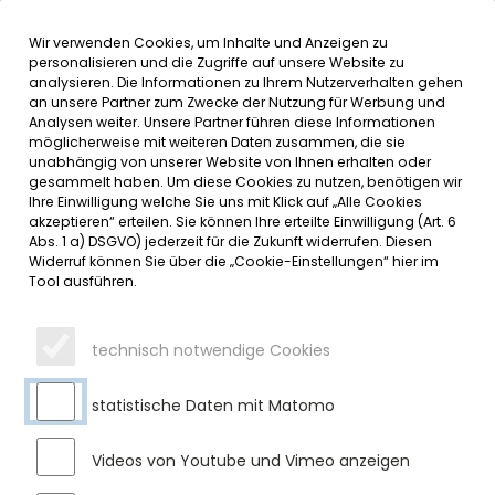
Wir verwenden Cookies, um Inhalte und Anzeigen zu
MENÜ
Inhalt der Seite anspringen
Informationen und Einstellungen 
personalisieren und die Zugriffe auf unsere Website zu
analysieren. Die Informationen zu Ihrem Nutzerverhalten gehen
an unsere Partner zum Zwecke der Nutzung für Werbung und
SERVICE
Analysen weiter. Unsere Partner führen diese Informationen
möglicherweise mit weiteren Daten zusammen, die sie
unabhängig von unserer Website von Ihnen erhalten oder
VOLLSPERRUNG IM ORTSTEIL
gesammelt haben. Um diese Cookies zu nutzen, benötigen wir
Ihre Einwilligung welche Sie uns mit Klick auf „Alle Cookies
UNTER’M BUCH – NÄCHSTER
akzeptieren“ erteilen. Sie können Ihre erteilte Einwilligung (Art. 6
Abs. 1 a) DSGVO) jederzeit für die Zukunft widerrufen. Diesen
BAUABSCHNITT
Widerruf können Sie über die „Cookie-Einstellungen“ hier im
Tool ausführen.
Montag, 23.03.2026
Im Ortsteil Unter´m Buch wird derzeit das Stromnetz durch
technisch notwendige Cookies
den Netzbetreiber AllgäuNetz ausgebaut. Eine neue
Trafostation wurde bereits errichtet, die Erdkabel werden in
statistische Daten mit Matomo
mehreren Bauabschnitten verlegt. Die Vollsperrung in
Richtung OA11 wird zum kommenden Wochenende wieder
aufgehoben. Im nächsten Bauabschnitt ist ab der
Videos von Youtube und Vimeo anzeigen
Abzweigung Sulzbrunn bis zum Anwesen Unter´m Buch 3