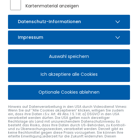
eine
Vollsperrung vom 30.03.2026 bis zum 10.04.2026
Kartenmaterial anzeigen
notwendig. Über die Osterfeiertage wird die Vollsperrung
vorübergehend aufgehoben. Die betroffenen Anlieger
Datenschutz-Informationen
werden von der Baufirma bezüglich des Anliegerverkehrs
informiert. Wir bitten um Ihr Verständnis.
Impressum
Auswahl speichern
Ich akzeptiere alle Cookies
Optionale Cookies ablehnen
Hinweis auf Datenverarbeitung in den USA durch Videodienst Vimeo:
Wenn Sie auf "Alle Cookies akzeptieren“ klicken, willigen Sie zudem
ein, dass ihre Daten i.S.v. Art. 49 Abs. 1 S. 1 lit. a) DSGVO in den USA
verarbeitet werden dürfen. Die USA gelten nach derzeitiger
Rechtslage als Land mit unzureichendem Datenschutzniveau. Es
besteht das Risiko, dass Ihre Daten durch US-Behörden, zu Kontroll-
und zu Überwachungszwecken, verarbeitet werden. Derzeit gibt es
keine Rechtsmittel gegen diese Praxis vorzugehen. Sie können Ihre
erteilte Einwilligung jederzeit für die Zukunft widerrufen. Diesen