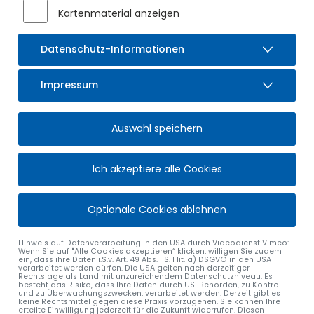
Wir bitten um Ihr Verständnis.
Kartenmaterial anzeigen
Datenschutz-Informationen
Herzlichen Dank und viele Grüße
Impressum
Auswahl speichern
Ich akzeptiere alle Cookies
Optionale Cookies ablehnen
Hinweis auf Datenverarbeitung in den USA durch Videodienst Vimeo:
Wenn Sie auf "Alle Cookies akzeptieren“ klicken, willigen Sie zudem
ein, dass ihre Daten i.S.v. Art. 49 Abs. 1 S. 1 lit. a) DSGVO in den USA
verarbeitet werden dürfen. Die USA gelten nach derzeitiger
Rechtslage als Land mit unzureichendem Datenschutzniveau. Es
besteht das Risiko, dass Ihre Daten durch US-Behörden, zu Kontroll-
alle Nachrichten
und zu Überwachungszwecken, verarbeitet werden. Derzeit gibt es
keine Rechtsmittel gegen diese Praxis vorzugehen. Sie können Ihre
erteilte Einwilligung jederzeit für die Zukunft widerrufen. Diesen