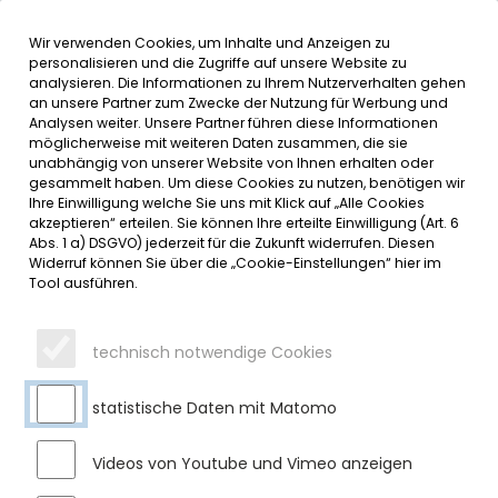
Wir verwenden Cookies, um Inhalte und Anzeigen zu
MENÜ
Inhalt der Seite anspringen
Informationen und Einstellungen 
personalisieren und die Zugriffe auf unsere Website zu
analysieren. Die Informationen zu Ihrem Nutzerverhalten gehen
an unsere Partner zum Zwecke der Nutzung für Werbung und
SERVICE
Analysen weiter. Unsere Partner führen diese Informationen
möglicherweise mit weiteren Daten zusammen, die sie
unabhängig von unserer Website von Ihnen erhalten oder
VOLLSPERRUNG IM ORTSTEIL
gesammelt haben. Um diese Cookies zu nutzen, benötigen wir
Ihre Einwilligung welche Sie uns mit Klick auf „Alle Cookies
UNTER´M BUCH
akzeptieren“ erteilen. Sie können Ihre erteilte Einwilligung (Art. 6
Abs. 1 a) DSGVO) jederzeit für die Zukunft widerrufen. Diesen
Widerruf können Sie über die „Cookie-Einstellungen“ hier im
Freitag, 10.04.2026
Tool ausführen.
Im Ortsteil Unter’m Buch wird derzeit das Stromnetz durch
den Netzbetreiber AllgäuNetz ausgebaut. Eine neue
technisch notwendige Cookies
Trafostation wurde bereits errichtet, die Erdkabel werden in
mehreren Bauabschnitten verlegt.
statistische Daten mit Matomo
Aufgrund der Schneefälle in der vergangenen Woche
verlängert sich dieser Bauabschnitt. Die Vollsperrung gilt
Videos von Youtube und Vimeo anzeigen
nun bis einschließlich 24.04.2026.