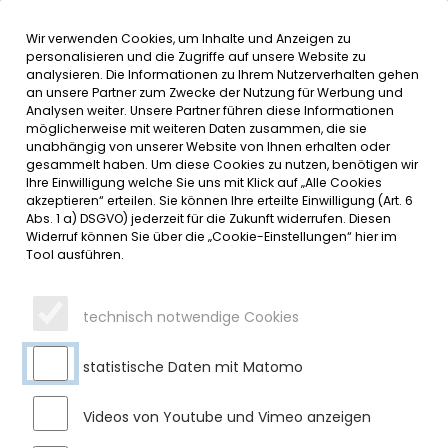
Wir verwenden Cookies, um Inhalte und Anzeigen zu
MENÜ
Inhalt der Seite anspringen
Informationen und Einstellungen 
personalisieren und die Zugriffe auf unsere Website zu
analysieren. Die Informationen zu Ihrem Nutzerverhalten gehen
an unsere Partner zum Zwecke der Nutzung für Werbung und
SERVICE
Analysen weiter. Unsere Partner führen diese Informationen
möglicherweise mit weiteren Daten zusammen, die sie
unabhängig von unserer Website von Ihnen erhalten oder
VOLLSPERRUNG DER OA11 IN
gesammelt haben. Um diese Cookies zu nutzen, benötigen wir
Ihre Einwilligung welche Sie uns mit Klick auf „Alle Cookies
MOOSBACH
akzeptieren“ erteilen. Sie können Ihre erteilte Einwilligung (Art. 6
Abs. 1 a) DSGVO) jederzeit für die Zukunft widerrufen. Diesen
Widerruf können Sie über die „Cookie-Einstellungen“ hier im
Dienstag, 08.04.2025
Tool ausführen.
Die Erschließungsarbeiten für das Neubaugebiet
„Winkelhalde“ in Moosbach sind seit ein paar Wochen wieder
technisch notwendige Cookies
in vollem Gange. Unter der Kreisstraße OA 11 und dem
Grottenweg wird demnächst ein neuer Durchlass aus
Beton-Fertigteilen errichtet. Der neue Durchlass dient - in
statistische Daten mit Matomo
Verbindung mit Regenrückhaltungen - sowohl der
Regenwasserableitung aus dem Neubaugebiet, als auch
Videos von Youtube und Vimeo anzeigen
einer Verbesserung der bisherigen Regenwasserableitung.
Bei Starkregenereignissen kam es in der Vergangenheit