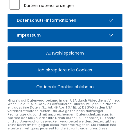
Kartenmaterial anzeigen
bereits mehrfach zu kritischen Situationen für die
umliegenden Anwesen. Aufgrund der Bauarbeiten ist
deshalb eine Vollsperrung der Kreisstraße OA 11 im Bereich
Datenschutz-Informationen
der Abzweigung zum Grottenweg vom
14.04.2025 bis zum
02.05.2025
notwendig. Die Umleitung ist ausgeschildert.
Impressum
Vielen Dank für Ihr Verständnis.
Auswahl speichern
Ich akzeptiere alle Cookies
Optionale Cookies ablehnen
Hinweis auf Datenverarbeitung in den USA durch Videodienst Vimeo:
Wenn Sie auf "Alle Cookies akzeptieren“ klicken, willigen Sie zudem
ein, dass ihre Daten i.S.v. Art. 49 Abs. 1 S. 1 lit. a) DSGVO in den USA
verarbeitet werden dürfen. Die USA gelten nach derzeitiger
Rechtslage als Land mit unzureichendem Datenschutzniveau. Es
besteht das Risiko, dass Ihre Daten durch US-Behörden, zu Kontroll-
und zu Überwachungszwecken, verarbeitet werden. Derzeit gibt es
keine Rechtsmittel gegen diese Praxis vorzugehen. Sie können Ihre
erteilte Einwilligung jederzeit für die Zukunft widerrufen. Diesen