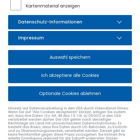
Ausbauabschnitt bevor: Die Ortsdurchfahrt Wolfis bis zur
Kartenmaterial anzeigen
Brücke an der Rottachmühle soll erneuert werden. Die
Baumaßnahme umfasst im Wesentlichen den Ausbau der
Datenschutz-Informationen
Kreisstraße OA 3 auf einem ca. 510 m langen Teilstück,
sowie innerorts das Anlegen eines parallel verlaufenden
Gehweges an der Kreisstraße auf einer Länge von ca. 200 m
Impressum
und das Einrichten einer Bushaltestelle mit Querungshilfe.
Bushaltestelle und Querungshilfe werden nach modernem
Maßstab mit taktilen Leitelementen sowie barrierefrei
Auswahl speichern
ausgestaltet. In Fahrtrichtung Süden wird noch ein ca. 115 m
langes Straßenteilstück bis zur Brücke an der Rottachmühle
Ich akzeptiere alle Cookies
saniert.
Um die umfangreichen Baumaßnahmen realisieren zu
Optionale Cookies ablehnen
können, wird es erforderlich, die Kreisstraße im
vorgenannten Bereich vollzusperren. Beginn ist Ende April
2025, die Baufertigstellung ist für Ende September
Hinweis auf Datenverarbeitung in den USA durch Videodienst Vimeo:
Wenn Sie auf "Alle Cookies akzeptieren“ klicken, willigen Sie zudem
vorgesehen. Für den motorisierten Verkehr wird eine
ein, dass ihre Daten i.S.v. Art. 49 Abs. 1 S. 1 lit. a) DSGVO in den USA
verarbeitet werden dürfen. Die USA gelten nach derzeitiger
überörtliche Umleitung über die Kreisstraße OA 6 Vorderburg
Rechtslage als Land mit unzureichendem Datenschutzniveau. Es
und die Staatsstraße 2007 Rettenberg – Goimooskreisel
besteht das Risiko, dass Ihre Daten durch US-Behörden, zu Kontroll-
und zu Überwachungszwecken, verarbeitet werden. Derzeit gibt es
eingerichtet. Südlich von Wolfis bleibt der Abzweig an der
keine Rechtsmittel gegen diese Praxis vorzugehen. Sie können Ihre
erteilte Einwilligung jederzeit für die Zukunft widerrufen. Diesen