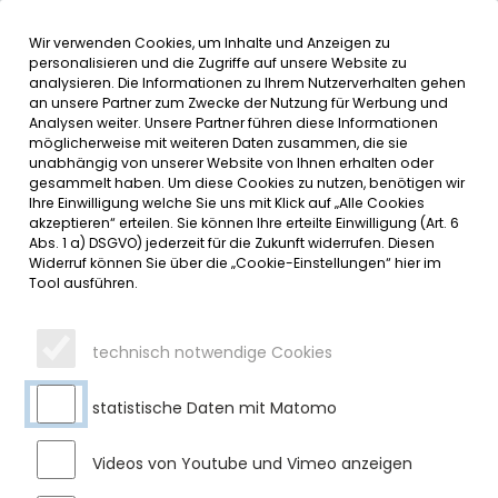
Wir verwenden Cookies, um Inhalte und Anzeigen zu
MENÜ
Inhalt der Seite anspringen
Informationen und Einstellungen 
personalisieren und die Zugriffe auf unsere Website zu
analysieren. Die Informationen zu Ihrem Nutzerverhalten gehen
an unsere Partner zum Zwecke der Nutzung für Werbung und
SERVICE
Analysen weiter. Unsere Partner führen diese Informationen
möglicherweise mit weiteren Daten zusammen, die sie
unabhängig von unserer Website von Ihnen erhalten oder
VOLLSPERRUNG DER
gesammelt haben. Um diese Cookies zu nutzen, benötigen wir
Ihre Einwilligung welche Sie uns mit Klick auf „Alle Cookies
KREISSTRASSE OA 3 IN DER O
akzeptieren“ erteilen. Sie können Ihre erteilte Einwilligung (Art. 6
Abs. 1 a) DSGVO) jederzeit für die Zukunft widerrufen. Diesen
RTSDURCHFAHRT R
Widerruf können Sie über die „Cookie-Einstellungen“ hier im
Tool ausführen.
ETTENBERG-WOLFIS
Donnerstag, 24.04.2025
technisch notwendige Cookies
Die Kreisstraße im Bereich Wolfis muss infolge
bevorstehender Bauarbeiten vollgesperrt werden. Eine
statistische Daten mit Matomo
überörtliche Umleitung über die Kreisstraße OA 6 und St
2007 Rettenberg wird eingerichtet.
Videos von Youtube und Vimeo anzeigen
Es steht auf der Kreisstraße OA 3 ein weiterer