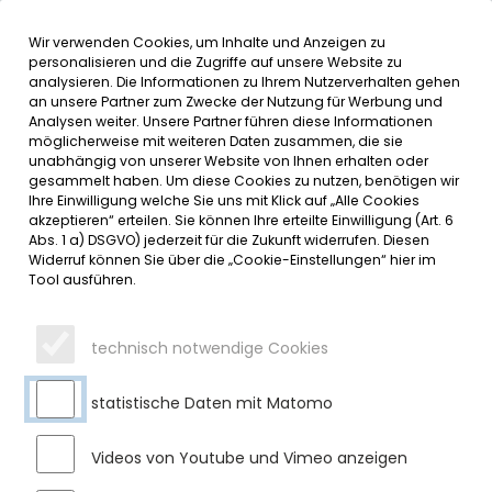
Wir verwenden Cookies, um Inhalte und Anzeigen zu
MENÜ
Inhalt der Seite anspringen
Informationen und Einstellungen 
personalisieren und die Zugriffe auf unsere Website zu
analysieren. Die Informationen zu Ihrem Nutzerverhalten gehen
an unsere Partner zum Zwecke der Nutzung für Werbung und
SERVICE
Analysen weiter. Unsere Partner führen diese Informationen
möglicherweise mit weiteren Daten zusammen, die sie
unabhängig von unserer Website von Ihnen erhalten oder
VERABSCHIEDUNG VON RUDI
gesammelt haben. Um diese Cookies zu nutzen, benötigen wir
Ihre Einwilligung welche Sie uns mit Klick auf „Alle Cookies
OBERWEILER: DANK FÜR VIELE
akzeptieren“ erteilen. Sie können Ihre erteilte Einwilligung (Art. 6
Abs. 1 a) DSGVO) jederzeit für die Zukunft widerrufen. Diesen
JAHRE EINSATZ IM BAUHOF
Widerruf können Sie über die „Cookie-Einstellungen“ hier im
Tool ausführen.
Dienstag, 03.02.2026
Rudi Oberweiler war seit 2003 im Bauhof des Marktes
technisch notwendige Cookies
Sulzberg tätig und prägte über mehr als zwei Jahrzehnte
hinweg die Arbeit des Teams mit großem Engagement und
statistische Daten mit Matomo
handwerklichem Geschick. Zum 1. Februar 2026 tritt er nun in
die Ruhephase seiner Altersteilzeit ein.
Videos von Youtube und Vimeo anzeigen
Während seiner gesamten Dienstzeit galt Rudi als äußerst