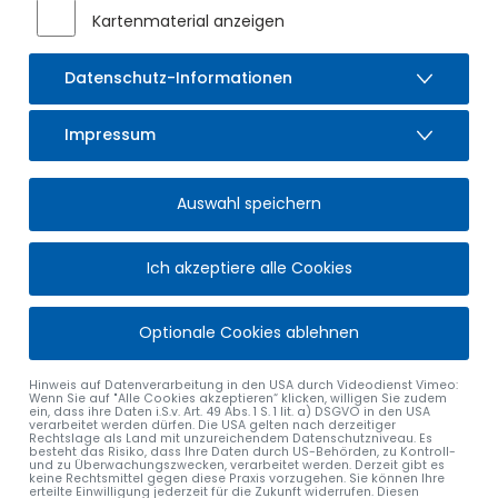
zuverlässiger Mitarbeiter, auf den man sich jederzeit
Kartenmaterial anzeigen
verlassen konnte. Im Bauhof war er sprichwörtlich das
„Mädchen für alles“ – und besonders seine Fähigkeiten als
Schreiner wurden von Kolleginnen und Kollegen wie auch
Datenschutz-Informationen
von der Marktgemeinde sehr geschätzt.
Impressum
Der Markt Sulzberg bedankt sich herzlich für seinen
langjährigen Einsatz und wünscht Rudi Oberweiler für den
neuen Lebensabschnitt alles Gute.
Auswahl speichern
Ich akzeptiere alle Cookies
Optionale Cookies ablehnen
Hinweis auf Datenverarbeitung in den USA durch Videodienst Vimeo:
Wenn Sie auf "Alle Cookies akzeptieren“ klicken, willigen Sie zudem
ein, dass ihre Daten i.S.v. Art. 49 Abs. 1 S. 1 lit. a) DSGVO in den USA
verarbeitet werden dürfen. Die USA gelten nach derzeitiger
Rechtslage als Land mit unzureichendem Datenschutzniveau. Es
besteht das Risiko, dass Ihre Daten durch US-Behörden, zu Kontroll-
und zu Überwachungszwecken, verarbeitet werden. Derzeit gibt es
keine Rechtsmittel gegen diese Praxis vorzugehen. Sie können Ihre
erteilte Einwilligung jederzeit für die Zukunft widerrufen. Diesen