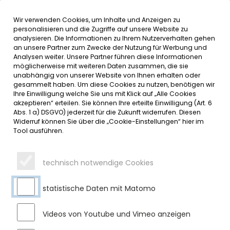
Wir verwenden Cookies, um Inhalte und Anzeigen zu
MENÜ
Inhalt der Seite anspringen
Informationen und Einstellungen 
personalisieren und die Zugriffe auf unsere Website zu
analysieren. Die Informationen zu Ihrem Nutzerverhalten gehen
an unsere Partner zum Zwecke der Nutzung für Werbung und
SERVICE
Analysen weiter. Unsere Partner führen diese Informationen
möglicherweise mit weiteren Daten zusammen, die sie
unabhängig von unserer Website von Ihnen erhalten oder
VANDALISMUS IN SULZBERG –
gesammelt haben. Um diese Cookies zu nutzen, benötigen wir
Ihre Einwilligung welche Sie uns mit Klick auf „Alle Cookies
SACHDIENLICHE HINWEISE
akzeptieren“ erteilen. Sie können Ihre erteilte Einwilligung (Art. 6
Abs. 1 a) DSGVO) jederzeit für die Zukunft widerrufen. Diesen
Widerruf können Sie über die „Cookie-Einstellungen“ hier im
Dienstag, 09.07.2024
Tool ausführen.
Aufgrund der Sachbeschädigungen in den vergangenen
Wochen im Ortsgebiet Sulzberg ist zwischenzeitlich die Zahl
technisch notwendige Cookies
der Geschädigten in Sulzberg auf über 20 gestiegen und die
Schadenssumme beträgt mehrere Tausend Euro.
statistische Daten mit Matomo
Wir möchten daher nochmals um Mithilfe bei der
Aufklärung der Taten bitten und nehmen Hinweise, gerne
Videos von Youtube und Vimeo anzeigen
auch anonym, telefonisch unter Tel.: 08376/9201-14 oder
per Email unter
christian.weber
@
sulzberg
.
de
entgegen.