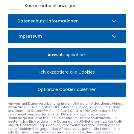
Kartenmaterial anzeigen
Bitte überprüfen Sie auch Überwachungskameras auf Ihrem
Privatgrund.
Datenschutz-Informationen
Wir danken für Ihre Mithilfe.
Impressum
alle Nachrichten
Auswahl speichern
Ich akzeptiere alle Cookies
Optionale Cookies ablehnen
MARKT SULZBERG
ÖFFNUNGSZEITEN
Hinweis auf Datenverarbeitung in den USA durch Videodienst Vimeo:
Rathausplatz 4
Montag bis Freitag:
Wenn Sie auf "Alle Cookies akzeptieren“ klicken, willigen Sie zudem
ein, dass ihre Daten i.S.v. Art. 49 Abs. 1 S. 1 lit. a) DSGVO in den USA
87477 Sulzberg
08:00 – 12:00 Uhr
verarbeitet werden dürfen. Die USA gelten nach derzeitiger
Rechtslage als Land mit unzureichendem Datenschutzniveau. Es
besteht das Risiko, dass Ihre Daten durch US-Behörden, zu Kontroll-
Tel.
08376 9201-0
Montag:
und zu Überwachungszwecken, verarbeitet werden. Derzeit gibt es
keine Rechtsmittel gegen diese Praxis vorzugehen. Sie können Ihre
Fax. 08376 9201-40
15:00 – 17:00 Uhr
erteilte Einwilligung jederzeit für die Zukunft widerrufen. Diesen