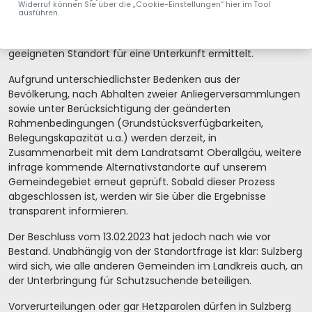
Widerruf können Sie über die „Cookie-Einstellungen“ hier im Tool
Marktgemeinderat den Bereich des jetzigen Parkplatzes an
ausführen.
der Martinszeller Straße in der öffentlichen
Marktgemeinderatsitzung vom 13. Februar 2023 als
geeigneten Standort für eine Unterkunft ermittelt.
Aufgrund unterschiedlichster Bedenken aus der
Bevölkerung, nach Abhalten zweier Anliegerversammlungen
sowie unter Berücksichtigung der geänderten
Rahmenbedingungen (Grundstücksverfügbarkeiten,
Belegungskapazität u.a.) werden derzeit, in
Zusammenarbeit mit dem Landratsamt Oberallgäu, weitere
infrage kommende Alternativstandorte auf unserem
Gemeindegebiet erneut geprüft. Sobald dieser Prozess
abgeschlossen ist, werden wir Sie über die Ergebnisse
transparent informieren.
Der Beschluss vom 13.02.2023 hat jedoch nach wie vor
Bestand. Unabhängig von der Standortfrage ist klar: Sulzberg
wird sich, wie alle anderen Gemeinden im Landkreis auch, an
der Unterbringung für Schutzsuchende beteiligen.
Vorverurteilungen oder gar Hetzparolen dürfen in Sulzberg