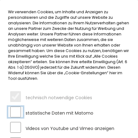
Wir verwenden Cookies, um Inhalte und Anzeigen zu
MENÜ
Inhalt der Seite anspringen
Informationen und Einstellungen 
personalisieren und die Zugriffe auf unsere Website zu
analysieren. Die Informationen zu Ihrem Nutzerverhalten gehen
an unsere Partner zum Zwecke der Nutzung für Werbung und
SERVICE
Analysen weiter. Unsere Partner führen diese Informationen
möglicherweise mit weiteren Daten zusammen, die sie
unabhängig von unserer Website von Ihnen erhalten oder
SACHSTAND UNTERKUNFT FÜR
gesammelt haben. Um diese Cookies zu nutzen, benötigen wir
Ihre Einwilligung welche Sie uns mit Klick auf „Alle Cookies
GEFLÜCHTETE
akzeptieren“ erteilen. Sie können Ihre erteilte Einwilligung (Art. 6
Abs. 1 a) DSGVO) jederzeit für die Zukunft widerrufen. Diesen
Widerruf können Sie über die „Cookie-Einstellungen“ hier im
Dienstag, 06.02.2024
Tool ausführen.
Liebe Sulzbergerinnen und Sulzberger,
die in unserem Ort geplante Unterkunft für Geflüchtete
technisch notwendige Cookies
sorgt bei einigen von Ihnen für große Besorgnis. Wir nehmen
diese Sorgen sehr ernst. Aus diesem Grund möchten wir uns
statistische Daten mit Matomo
auf diesem Weg an Sie wenden, um die Hintergründe für
das Vorhaben und den aktuellen Sachstand zu erläutern.
Videos von Youtube und Vimeo anzeigen
Blicken wir zunächst auf die Entwicklung bis hin zur jetzigen