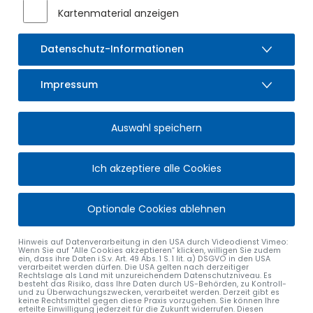
Situation: angesichts der steigenden Zahl geflüchteter
Kartenmaterial anzeigen
Menschen wandte sich der Landkreis Oberallgäu Anfang
2023 an alle 28 Landkreis-Gemeinden mit der Bitte,
Datenschutz-Informationen
Grundstücke zu benennen, auf denen kurzfristig
Unterkünfte für Geflüchtete gebaut werden können. Die
Gemeinden kamen dieser Bitte nach, denn die
Impressum
Unterbringung der Menschen wird als eine
Gemeinschaftsaufgabe angesehen, an der wir alle
mitwirken. Im Landkreis herrscht breiter Konsens, dass die
Auswahl speichern
Ankommenden nicht isoliert in großen Ankerzentren
einquartiert werden sollen, sondern auf die Städte und
Gemeinden verteilt werden, zu einer Quote von ca. 2% der
Ich akzeptiere alle Cookies
Gesamtbevölkerung einer Kommune.
Im Sinne einer funktionierenden Solidargemeinschaft und
Optionale Cookies ablehnen
eines weiterhin vertrauensvollen Miteinanders im Landkreis
ist nun aber auch unser Engagement gefragt. Wir können
Hinweis auf Datenverarbeitung in den USA durch Videodienst Vimeo:
Wenn Sie auf "Alle Cookies akzeptieren“ klicken, willigen Sie zudem
und wollen uns dieser gemeinschaftlichen Aufgabe nicht
ein, dass ihre Daten i.S.v. Art. 49 Abs. 1 S. 1 lit. a) DSGVO in den USA
verschließen.
verarbeitet werden dürfen. Die USA gelten nach derzeitiger
Rechtslage als Land mit unzureichendem Datenschutzniveau. Es
besteht das Risiko, dass Ihre Daten durch US-Behörden, zu Kontroll-
Nach sorgfältiger Prüfung und Abwägung in
und zu Überwachungszwecken, verarbeitet werden. Derzeit gibt es
keine Rechtsmittel gegen diese Praxis vorzugehen. Sie können Ihre
Zusammenarbeit mit den zuständigen Behörden hat der
erteilte Einwilligung jederzeit für die Zukunft widerrufen. Diesen