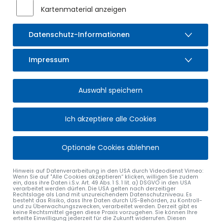
Der neue Kleinsupermarkt im Ortsteil Moosbach bietet rund
Kartenmaterial anzeigen
um die Uhr – 24/7 – einkaufen ohne Personal. Damit ist er
ideal für spontane Besorgungen, auch an Sonn- und
Feiertagen.
Datenschutz-Informationen
Im Mittelpunkt des Sortiments stehen regionale Produkte
Impressum
aus dem Allgäu, ergänzt durch ausgewählte Artikel des
täglichen Bedarfs. So werden heimische Erzeuger
unterstützt und gleichzeitig eine praktische
Auswahl speichern
Einkaufsmöglichkeit direkt im Dorf geschaffen.
Das moderne Einkaufssystem funktioniert einfach und
Ich akzeptiere alle Cookies
sicher über die Lokbest-App, bezahlt wird bequem per Karte
oder PayPal. Für Fragen stehen die Betreiber an folgenden
Terminen persönlich im Laden zur Verfügung:
Optionale Cookies ablehnen
Freitag, 30.01.2026 – 12:00 bis 13:00 Uhr
Samstag, 31.01.2026 – 12:00 bis 14:00 Uhr
Hinweis auf Datenverarbeitung in den USA durch Videodienst Vimeo:
Wenn Sie auf "Alle Cookies akzeptieren“ klicken, willigen Sie zudem
Freitag, 06.02.2026 – 12:00 bis 13:00 Uhr
ein, dass ihre Daten i.S.v. Art. 49 Abs. 1 S. 1 lit. a) DSGVO in den USA
verarbeitet werden dürfen. Die USA gelten nach derzeitiger
Freitag, 13.02.2026 – 12:00 bis 13:00 Uhr
Rechtslage als Land mit unzureichendem Datenschutzniveau. Es
besteht das Risiko, dass Ihre Daten durch US-Behörden, zu Kontroll-
und zu Überwachungszwecken, verarbeitet werden. Derzeit gibt es
keine Rechtsmittel gegen diese Praxis vorzugehen. Sie können Ihre
erteilte Einwilligung jederzeit für die Zukunft widerrufen. Diesen