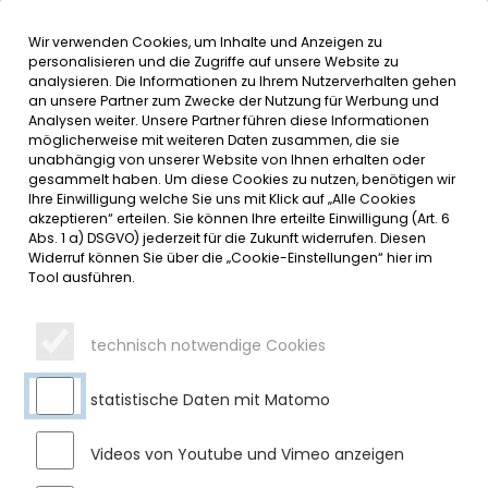
Wir verwenden Cookies, um Inhalte und Anzeigen zu
MENÜ
Inhalt der Seite anspringen
Informationen und Einstellungen 
personalisieren und die Zugriffe auf unsere Website zu
analysieren. Die Informationen zu Ihrem Nutzerverhalten gehen
an unsere Partner zum Zwecke der Nutzung für Werbung und
SERVICE
Analysen weiter. Unsere Partner führen diese Informationen
möglicherweise mit weiteren Daten zusammen, die sie
unabhängig von unserer Website von Ihnen erhalten oder
OFFIZIELLE ERÖFFNUNG DES
gesammelt haben. Um diese Cookies zu nutzen, benötigen wir
Ihre Einwilligung welche Sie uns mit Klick auf „Alle Cookies
„S’ALLGÄUER LÄDELE“ IN
akzeptieren“ erteilen. Sie können Ihre erteilte Einwilligung (Art. 6
Abs. 1 a) DSGVO) jederzeit für die Zukunft widerrufen. Diesen
MOOSBACH
Widerruf können Sie über die „Cookie-Einstellungen“ hier im
Tool ausführen.
Mittwoch, 21.01.2026
Nach der ersten Inbetriebnahme kurz vor Weihnachten am
technisch notwendige Cookies
20.12.2025 wurde das „s’Allgäuer Lädele“ nun auch offiziell
eröffnet. Die Betreiber Marc Bochtler und Mathias Speiser
statistische Daten mit Matomo
begrüßten dazu 1. Bürgermeister Gerhard Frey, der den
beiden zu ihrem mutigen und innovativen Projekt
gratulierte.
Videos von Youtube und Vimeo anzeigen