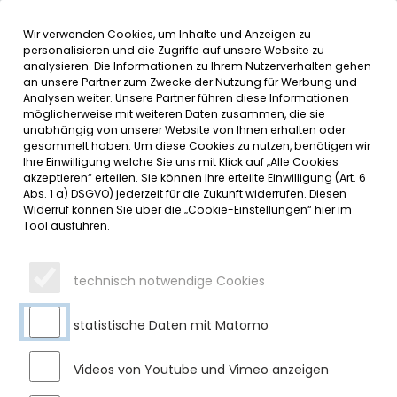
Wir verwenden Cookies, um Inhalte und Anzeigen zu
MENÜ
Inhalt der Seite anspringen
Informationen und Einstellungen 
personalisieren und die Zugriffe auf unsere Website zu
analysieren. Die Informationen zu Ihrem Nutzerverhalten gehen
an unsere Partner zum Zwecke der Nutzung für Werbung und
SERVICE
Analysen weiter. Unsere Partner führen diese Informationen
möglicherweise mit weiteren Daten zusammen, die sie
unabhängig von unserer Website von Ihnen erhalten oder
OA 6 ZWISCHEN NEUEM
gesammelt haben. Um diese Cookies zu nutzen, benötigen wir
Ihre Einwilligung welche Sie uns mit Klick auf „Alle Cookies
KREISVERKEHR UND
akzeptieren“ erteilen. Sie können Ihre erteilte Einwilligung (Art. 6
Abs. 1 a) DSGVO) jederzeit für die Zukunft widerrufen. Diesen
AUTOBAHNBRÜCKE GESPERRT
Widerruf können Sie über die „Cookie-Einstellungen“ hier im
Tool ausführen.
Freitag, 17.10.2025
Der Einbau der Asphaltdeckschicht auf der OA 6 bei See
technisch notwendige Cookies
erfolgt wie bereits berichtet in vier Abschnitten. Die
Asphaltierung des dritten Abschnitts (zwischen neuem
statistische Daten mit Matomo
Kreisverkehr und der Autobahnbrücke) erfolgt von Dienstag,
21.10.2025 ab 6:00 Uhr bis zum Donnerstag, 23.10.2025 um
8:00 Uhr. Dieser Abschnitt muss dazu für den gesamten
Videos von Youtube und Vimeo anzeigen
Verkehr in beiden Fahrtrichtungen gesperrt werden.