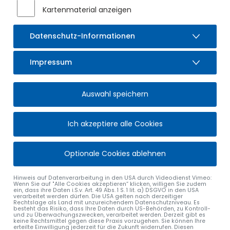
Witterungsbedingte Verschiebungen sind nicht
Kartenmaterial anzeigen
auszuschließen. Der Verkehr auf der OA 6 wird in beiden
Fahrtrichtungen über Sulzberg - Ried b. Sulzberg – Durach
Datenschutz-Informationen
bzw. in umgekehrter Richtung umgeleitet. Die Umleitung
wird ausgeschildert.
Impressum
Der neue Kreisverkehr bei See ist befahrbar, sodass für den
Ortsteil See und für den Gewerbepark Anbindung nach
Süden und zu der genannten Umleitungsstrecke besteht.
Auswahl speichern
Die Rampe Süd der Autobahnanschlussstelle Durach ist voll
gesperrt. Es kann von der A 980 von Waltenhofen kommend
Ich akzeptiere alle Cookies
nicht abgefahren werden und in Richtung Dreieck Allgäu
nicht auf die A 980 aufgefahren werden.
Optionale Cookies ablehnen
Die Rampe Nord der Anschlussstelle Durach ist grundsätzlich
für den Verkehr frei, die OA 6 ist in diesem Bereich jedoch
Hinweis auf Datenverarbeitung in den USA durch Videodienst Vimeo:
nur in bzw. aus Richtung Kempten befahrbar.
Wenn Sie auf "Alle Cookies akzeptieren“ klicken, willigen Sie zudem
ein, dass ihre Daten i.S.v. Art. 49 Abs. 1 S. 1 lit. a) DSGVO in den USA
verarbeitet werden dürfen. Die USA gelten nach derzeitiger
Der geplante Ablauf in der Übersicht:
Rechtslage als Land mit unzureichendem Datenschutzniveau. Es
besteht das Risiko, dass Ihre Daten durch US-Behörden, zu Kontroll-
und zu Überwachungszwecken, verarbeitet werden. Derzeit gibt es
1. Abschnitt: Nur Kreisverkehr:
Asphaltarbeiten sind
keine Rechtsmittel gegen diese Praxis vorzugehen. Sie können Ihre
erteilte Einwilligung jederzeit für die Zukunft widerrufen. Diesen
abgeschlossen