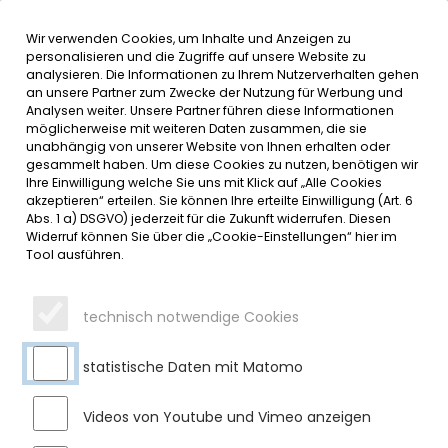
Wir verwenden Cookies, um Inhalte und Anzeigen zu
MENÜ
Inhalt der Seite anspringen
Informationen und Einstellungen 
personalisieren und die Zugriffe auf unsere Website zu
analysieren. Die Informationen zu Ihrem Nutzerverhalten gehen
an unsere Partner zum Zwecke der Nutzung für Werbung und
SERVICE
Analysen weiter. Unsere Partner führen diese Informationen
möglicherweise mit weiteren Daten zusammen, die sie
unabhängig von unserer Website von Ihnen erhalten oder
WITTERUNGSBEDINGTE
gesammelt haben. Um diese Cookies zu nutzen, benötigen wir
Ihre Einwilligung welche Sie uns mit Klick auf „Alle Cookies
VERSCHIEBUNG: OA 6 ZWISCHEN
akzeptieren“ erteilen. Sie können Ihre erteilte Einwilligung (Art. 6
Abs. 1 a) DSGVO) jederzeit für die Zukunft widerrufen. Diesen
AUTOBAHNBRÜCKE UND GRABEN
Widerruf können Sie über die „Cookie-Einstellungen“ hier im
Tool ausführen.
GESPERRT
Donnerstag, 23.10.2025
technisch notwendige Cookies
Der Einbau der Asphaltdeckschicht auf der OA 6 bei See
erfolgt wie bereits berichtet in vier Abschnitten. Die
statistische Daten mit Matomo
Asphaltierung des vierten und letzten Abschnitts (zwischen
Autobahnbrücke und Graben) erfolgt von Freitag, 24.10.2025
Videos von Youtube und Vimeo anzeigen
ab 6:00 Uhr bis zum Sonntag, 26.10.2025 um 8:00 Uhr. Dieser
Abschnitt muss dazu für den gesamten Verkehr in beiden