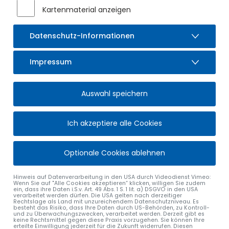
Kartenmaterial anzeigen
Fahrtrichtungen gesperrt werden. Witterungsbedingte
Verschiebungen sind nicht auszuschließen. Der Verkehr auf
der OA 6 wird in beiden Fahrtrichtungen über Sulzberg – Ried
Datenschutz-Informationen
b. Sulzberg – Durach bzw. in umgekehrter Richtung
umgeleitet. Die Umleitung wird ausgeschildert.
Impressum
Die Rampe Nord der Autobahnanschlussstelle Durach ist voll
gesperrt. Es kann von der A 980 vom Dreieck Allgäu
kommend nicht abgefahren werden und in Richtung
Auswahl speichern
Waltenhofen nicht auf die A 980 aufgefahren werden. Die
Rampe Süd der Anschlussstelle Durach ist grundsätzlich für
Ich akzeptiere alle Cookies
den Verkehr frei, die OA 6 ist in diesem Bereich jedoch nur in
bzw. aus Richtung Sulzberg befahrbar.
Optionale Cookies ablehnen
Der geplante Ablauf in der Übersicht:
1. Abschnitt: Nur Kreisverkehr: Asphaltarbeiten sind
Hinweis auf Datenverarbeitung in den USA durch Videodienst Vimeo:
Wenn Sie auf "Alle Cookies akzeptieren“ klicken, willigen Sie zudem
abgeschlossen
ein, dass ihre Daten i.S.v. Art. 49 Abs. 1 S. 1 lit. a) DSGVO in den USA
2. Abschnitt: Öschle bis Kreisverkehr: Asphaltarbeiten sind
verarbeitet werden dürfen. Die USA gelten nach derzeitiger
Rechtslage als Land mit unzureichendem Datenschutzniveau. Es
abgeschlossen
besteht das Risiko, dass Ihre Daten durch US-Behörden, zu Kontroll-
und zu Überwachungszwecken, verarbeitet werden. Derzeit gibt es
3. Abschnitt: Kreisverkehr bis Autobahnbrücke:
keine Rechtsmittel gegen diese Praxis vorzugehen. Sie können Ihre
erteilte Einwilligung jederzeit für die Zukunft widerrufen. Diesen
Asphaltarbeiten sind abgeschlossen