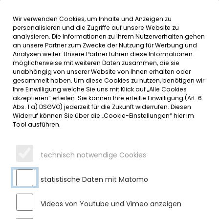
Wir verwenden Cookies, um Inhalte und Anzeigen zu
MENÜ
Inhalt der Seite anspringen
Informationen und Einstellungen 
personalisieren und die Zugriffe auf unsere Website zu
analysieren. Die Informationen zu Ihrem Nutzerverhalten gehen
an unsere Partner zum Zwecke der Nutzung für Werbung und
SERVICE
Analysen weiter. Unsere Partner führen diese Informationen
möglicherweise mit weiteren Daten zusammen, die sie
unabhängig von unserer Website von Ihnen erhalten oder
NEUER AUSZUBILDENDER IM
gesammelt haben. Um diese Cookies zu nutzen, benötigen wir
Ihre Einwilligung welche Sie uns mit Klick auf „Alle Cookies
RATHAUS
akzeptieren“ erteilen. Sie können Ihre erteilte Einwilligung (Art. 6
Abs. 1 a) DSGVO) jederzeit für die Zukunft widerrufen. Diesen
Widerruf können Sie über die „Cookie-Einstellungen“ hier im
Donnerstag, 05.09.2024
Tool ausführen.
Herr Simon Klaus hat am 1. September 2024 seine
Ausbildung zum Verwaltungsfachangestellten beim Markt
technisch notwendige Cookies
Sulzberg begonnen. Er hat bereits im vergangenen Jahr ein
Praktikum im Rathaus absolviert.
statistische Daten mit Matomo
3. Bürgermeister Ulrich Bestler freute sich Simon Klaus im
Rathaus-Team willkommen zu heißen.
Videos von Youtube und Vimeo anzeigen
Die Ausbildung zum Verwaltungsfachangestellten dauert