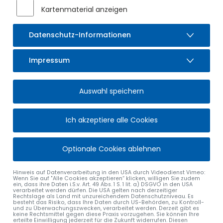
drei Jahre und findet abwechselnd im Rathaus, in der
Kartenmaterial anzeigen
Berufsschule in Kempten und in der Bayerischen
Verwaltungsschule statt.
Datenschutz-Informationen
Wir wünschen Simon Klaus einen guten Berufsstart, viele
neue Erfahrungen und viel Erfolg!
Impressum
Auswahl speichern
Ich akzeptiere alle Cookies
Optionale Cookies ablehnen
Hinweis auf Datenverarbeitung in den USA durch Videodienst Vimeo:
Wenn Sie auf "Alle Cookies akzeptieren“ klicken, willigen Sie zudem
ein, dass ihre Daten i.S.v. Art. 49 Abs. 1 S. 1 lit. a) DSGVO in den USA
verarbeitet werden dürfen. Die USA gelten nach derzeitiger
Rechtslage als Land mit unzureichendem Datenschutzniveau. Es
besteht das Risiko, dass Ihre Daten durch US-Behörden, zu Kontroll-
und zu Überwachungszwecken, verarbeitet werden. Derzeit gibt es
keine Rechtsmittel gegen diese Praxis vorzugehen. Sie können Ihre
erteilte Einwilligung jederzeit für die Zukunft widerrufen. Diesen