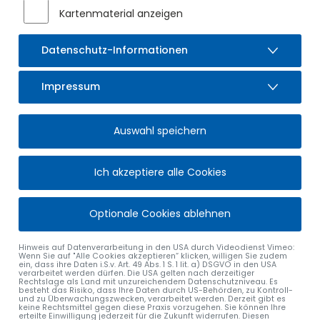
ist die Grundlage für den weiteren Breitbandausbau im
Kartenmaterial anzeigen
Markt Sulzberg geschaffen: Im Laufe der kommenden drei
Jahre werden rund 140 Haushalte und Gewerbeeinheiten mit
zukunftssicheren Glasfaserleitungen ausgestattet. Dafür
Datenschutz-Informationen
wird das AÜW neue Glasfaserkabel über eine Tiefbaulänge
von ca. sieben Kilometer verlegen. Die Bauarbeiten starten
Impressum
voraussichtlich im zweiten Quartal des kommenden Jahres.
Mit den FTTH-Glasfaseranschlüssen (Fiber-to-the-Home)
können Geschwindigkeiten bis zu 1 Gigabit pro Sekunde (=
Auswahl speichern
1.000 Mbit/s) und künftig sogar noch höhere
Geschwindigkeiten bereitgestellt werden.
Ich akzeptiere alle Cookies
Einige Haushalte im Außenbereich sowie im Neubaugebiet
Öschle verfügen bereits über neue Glasfaseranschlüsse. Bei
dem kommenden Ausbauprojekt werden nun auch weitere
Optionale Cookies ablehnen
Ortsteile im Norden erschlossen.
Hinweis auf Datenverarbeitung in den USA durch Videodienst Vimeo:
1. Bürgermeister Gerhard Frey freut sich, dass mit dem
Wenn Sie auf "Alle Cookies akzeptieren“ klicken, willigen Sie zudem
Allgäuer Überlandwerk und M-net zwei regionale
ein, dass ihre Daten i.S.v. Art. 49 Abs. 1 S. 1 lit. a) DSGVO in den USA
verarbeitet werden dürfen. Die USA gelten nach derzeitiger
Unternehmen mit viel Erfahrung im Breitbandausbau die
Rechtslage als Land mit unzureichendem Datenschutzniveau. Es
besteht das Risiko, dass Ihre Daten durch US-Behörden, zu Kontroll-
Glasfaserschließung von Sulzberg übernehmen werden.
und zu Überwachungszwecken, verarbeitet werden. Derzeit gibt es
keine Rechtsmittel gegen diese Praxis vorzugehen. Sie können Ihre
„Von den neuen Anschlüssen werden nicht nur die
erteilte Einwilligung jederzeit für die Zukunft widerrufen. Diesen