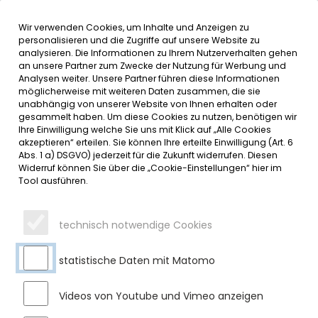
Wir verwenden Cookies, um Inhalte und Anzeigen zu
MENÜ
Inhalt der Seite anspringen
Informationen und Einstellungen 
personalisieren und die Zugriffe auf unsere Website zu
analysieren. Die Informationen zu Ihrem Nutzerverhalten gehen
an unsere Partner zum Zwecke der Nutzung für Werbung und
SERVICE
Analysen weiter. Unsere Partner führen diese Informationen
möglicherweise mit weiteren Daten zusammen, die sie
unabhängig von unserer Website von Ihnen erhalten oder
M-NET UND AÜW BRINGEN
gesammelt haben. Um diese Cookies zu nutzen, benötigen wir
Ihre Einwilligung welche Sie uns mit Klick auf „Alle Cookies
GLASFASER-INTERNET NACH
akzeptieren“ erteilen. Sie können Ihre erteilte Einwilligung (Art. 6
Abs. 1 a) DSGVO) jederzeit für die Zukunft widerrufen. Diesen
SULZBERG
Widerruf können Sie über die „Cookie-Einstellungen“ hier im
Tool ausführen.
Donnerstag, 29.09.2022
Gemeinsam mit dem AÜW Allgäuer Überlandwerk (AÜW)
technisch notwendige Cookies
erweitert Glasfaseranbieter M-net das Glasfasernetz in
Sulzberg.
statistische Daten mit Matomo
Am Freitag, den 5. August hat 1. Bürgermeister Gerhard Frey
einen entsprechenden Kooperationsvertrag mit dem AÜW
Videos von Youtube und Vimeo anzeigen
und M-net unterzeichnet. Mit der Vertragsunterzeichnung