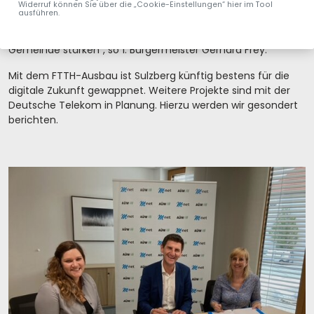
Einwohnerinnen und Einwohner direkt profitieren. Die
Widerruf können Sie über die „Cookie-Einstellungen“ hier im Tool
ausführen.
zeitgemäße digitale Infrastruktur wird zudem die
Attraktivität und die Zukunftsfähigkeit der gesamten
Gemeinde stärken“, so 1. Bürgermeister Gerhard Frey.
Mit dem FTTH-Ausbau ist Sulzberg künftig bestens für die
digitale Zukunft gewappnet. Weitere Projekte sind mit der
Deutsche Telekom in Planung. Hierzu werden wir gesondert
berichten.