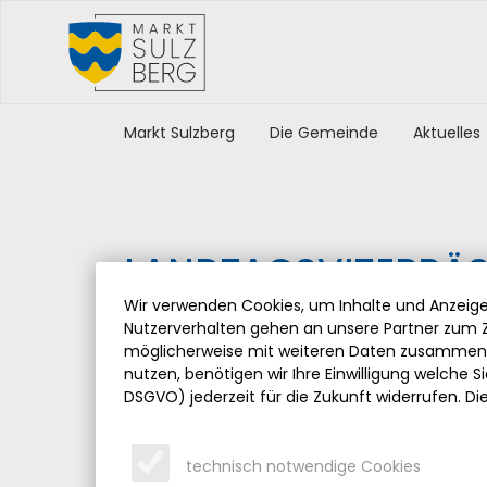
Markt Sulzberg
Die Gemeinde
Aktuelles
LANDTAGSVIZEPRÄSI
BESUCH IM SULZBE
Wir verwenden Cookies, um Inhalte und Anzeigen
Nutzerverhalten gehen an unsere Partner zum Z
möglicherweise mit weiteren Daten zusammen, 
Freitag, 17.06.2022
nutzen, benötigen wir Ihre Einwilligung welche Sie
DSGVO) jederzeit für die Zukunft widerrufen. Di
Im Rahmen eines Gemeindebesuchs informierte
Alexander Hold über die aktuellen Anliegen in 
Dabei standen vor allem die Themen Wohnrau
technisch notwendige Cookies