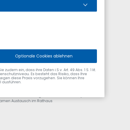
Optionale Cookies ablehnen
dem ein, dass ihre Daten i.S.v. Art. 49 Abs. 1 S. 1 lit.
nschutzniveau. Es besteht das Risiko, dass Ihre
gegen diese Praxis vorzugehen. Sie können Ihre
ol ausführen.
r Hold und Erster Bürgermeister Gerhard Frey beim
amen Austausch im Rathaus