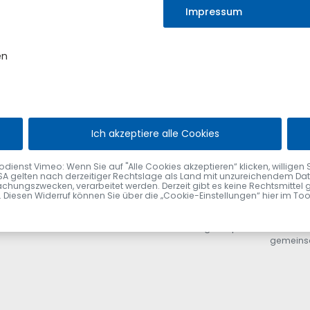
Außenbereich, das Potenzial
Impressum
kraft auf der Agenda. Sie
tigen Gemeindeentwicklung
er denn je sei. „Die
en
achverdichtung müssten
sabgeordneter Hold lobte die
, die Entwicklung zum
t der Gestaltung der
ktur ist eine gute
ident abschließend.
Ich akzeptiere alle Cookies
nst Vimeo: Wenn Sie auf "Alle Cookies akzeptieren“ klicken, willigen Sie zu
SA gelten nach derzeitiger Rechtslage als Land mit unzureichendem Date
chungszwecken, verarbeitet werden. Derzeit gibt es keine Rechtsmittel 
fen. Diesen Widerruf können Sie über die „Cookie-Einstellungen“ hier im To
Landtagsvizepräsident Alexande
gemeins