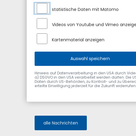
einhergehende Preisentwicklung, das Bauen im 
aufgelassener Hofstellen und die Thematik Wind
statistische Daten mit Matomo
waren sich einig, dass im Sinne einer nachhal
eine vorausschauende Grundstückspolitik wichtig
Videos von Youtube und Vimeo anzeig
Möglichkeiten der Innenentwicklung und der N
weiterhin konsequent genutzt werden.“ Landtag
Gemeinde mit ihren sehr attraktiven Ortsteilen
Kartenmaterial anzeigen
Wirtschaftsstandort und die Dorferneuerung mi
Ortsmitte. „Die intakte und vorbildliche Infrastru
Ausgangsbasis für die Zukunft“, so der Vizepräs
Auswahl speichern
Hinweis auf Datenverarbeitung in den USA durch Videodie
a) DSGVO in den USA verarbeitet werden dürfen. Die U
Daten durch US-Behörden, zu Kontroll- und zu Überwa
erteilte Einwilligung jederzeit für die Zukunft widerru
alle Nachrichten