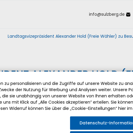
info
@
sulzberg
.
de
Inhalt der Seite anspringen
Informationen und Einstellungen 
Landtagsvizepräsident Alexander Hold (Freie Wähler) zu Bes
DENT ALEXANDER HOLD (F
RGER RATHAUS
 zu personalisieren und die Zugriffe auf unsere Website zu anal
wecke der Nutzung für Werbung und Analysen weiter. Unsere Pa
die sie unabhängig von unserer Website von Ihnen erhalten o
 uns mit Klick auf „Alle Cookies akzeptieren“ erteilen. Sie können Ih
esen Widerruf können Sie über die „Cookie-Einstellungen“ hier im
 sich Landtagsvizepräsident
der Marktgemeinde Sulzberg.
Datenschutz-Informati
m und die damit