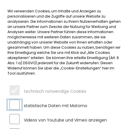
Wir verwenden Cookies, um Inhalte und Anzeigen zu
MENÜ
Inhalt der Seite anspringen
Informationen und Einstellungen 
personalisieren und die Zugriffe auf unsere Website zu
analysieren. Die Informationen zu Ihrem Nutzerverhalten gehen
an unsere Partner zum Zwecke der Nutzung für Werbung und
SERVICE
Analysen weiter. Unsere Partner führen diese Informationen
möglicherweise mit weiteren Daten zusammen, die sie
unabhängig von unserer Website von Ihnen erhalten oder
LANDKREIS OBERALLGÄU:
gesammelt haben. Um diese Cookies zu nutzen, benötigen wir
Ihre Einwilligung welche Sie uns mit Klick auf „Alle Cookies
ÜBERNAHME DER
akzeptieren“ erteilen. Sie können Ihre erteilte Einwilligung (Art. 6
Abs. 1 a) DSGVO) jederzeit für die Zukunft widerrufen. Diesen
WEITERFÜHRENDEN SCHULEN
Widerruf können Sie über die „Cookie-Einstellungen“ hier im
Tool ausführen.
NIMMT ENTSCHEIDENDE HÜRDE
Donnerstag, 03.08.2023
technisch notwendige Cookies
Die notariellen Verträge zwischen Kreis und Gemeinden sind
unterschrieben. Das Vorhaben, den Übergang bis zum
statistische Daten mit Matomo
Januar 2024 abzuschließen, liegt voll im Zeitplan.
Videos von Youtube und Vimeo anzeigen
Am vergangenen Donnerstag haben die Verantwortlichen
des Oberallgäuer Landratsamtes gemeinsam mit den