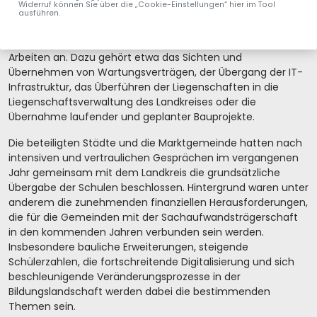
richtet Baier-Müller deshalb ihr Wort an die Kommunen und
Widerruf können Sie über die „Cookie-Einstellungen“ hier im Tool
ausführen.
die Landkreisverwaltung.
Im nächsten Schritt stehen nun vor allem operative
Arbeiten an. Dazu gehört etwa das Sichten und
Übernehmen von Wartungsverträgen, der Übergang der IT-
Infrastruktur, das Überführen der Liegenschaften in die
Liegenschaftsverwaltung des Landkreises oder die
Übernahme laufender und geplanter Bauprojekte.
Die beteiligten Städte und die Marktgemeinde hatten nach
intensiven und vertraulichen Gesprächen im vergangenen
Jahr gemeinsam mit dem Landkreis die grundsätzliche
Übergabe der Schulen beschlossen. Hintergrund waren unter
anderem die zunehmenden finanziellen Herausforderungen,
die für die Gemeinden mit der Sachaufwandsträgerschaft
in den kommenden Jahren verbunden sein werden.
Insbesondere bauliche Erweiterungen, steigende
Schülerzahlen, die fortschreitende Digitalisierung und sich
beschleunigende Veränderungsprozesse in der
Bildungslandschaft werden dabei die bestimmenden
Themen sein.