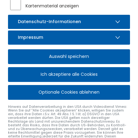
Städten Sonthofen und Immenstadt sowie der
Kartenmaterial anzeigen
Marktgemeinde Oberstdorf die letzten notariellen Verträge
zur Übernahme der sechs weiterführenden Schulen und der
Datenschutz-Informationen
Fachoberschule durch den Landkreis Oberallgäu
unterzeichnet. Konkret handelt es sich um die Gymnasien in
Immenstadt, Sonthofen und Oberstdorf, die Realschulen in
Impressum
Immenstadt und Sonthofen sowie die Fachoberschule in
Sonthofen.
Auswahl speichern
Die Oberallgäuer Landrätin, Indra Baier-Müller, bezeichnet
die abgeschlossenen Übernahmeverträge mit den
Gemeinden als wichtigen Schritt für die Weiterentwicklung
Ich akzeptiere alle Cookies
der Bildungsregion Oberallgäu. Sie zeigt sich zuversichtlich,
dass der Zeitplan zur endgültigen Übernahme der
Optionale Cookies ablehnen
weiterführenden Schulen zum Januar 2024 eingehalten
werden kann. Das sei nicht zuletzt, so die Landrätin weiter,
der guten Zusammenarbeit zwischen den kommunalen
Hinweis auf Datenverarbeitung in den USA durch Videodienst Vimeo:
Wenn Sie auf "Alle Cookies akzeptieren“ klicken, willigen Sie zudem
Verwaltungen und dem Landratsamt zu verdanken: „Danke,
ein, dass ihre Daten i.S.v. Art. 49 Abs. 1 S. 1 lit. a) DSGVO in den USA
verarbeitet werden dürfen. Die USA gelten nach derzeitiger
dass wir dieses so wichtige Thema konstruktiv bearbeiten
Rechtslage als Land mit unzureichendem Datenschutzniveau. Es
konnten und die Bildungslandschaft im Oberallgäu nun
besteht das Risiko, dass Ihre Daten durch US-Behörden, zu Kontroll-
und zu Überwachungszwecken, verarbeitet werden. Derzeit gibt es
Schritt für Schritt zukunftssicher ausgestalten können“,
keine Rechtsmittel gegen diese Praxis vorzugehen. Sie können Ihre
erteilte Einwilligung jederzeit für die Zukunft widerrufen. Diesen