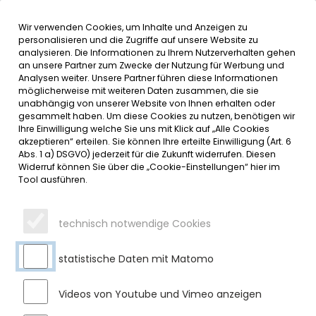
Wir verwenden Cookies, um Inhalte und Anzeigen zu
MENÜ
Inhalt der Seite anspringen
Informationen und Einstellungen 
personalisieren und die Zugriffe auf unsere Website zu
analysieren. Die Informationen zu Ihrem Nutzerverhalten gehen
an unsere Partner zum Zwecke der Nutzung für Werbung und
SERVICE
Analysen weiter. Unsere Partner führen diese Informationen
möglicherweise mit weiteren Daten zusammen, die sie
unabhängig von unserer Website von Ihnen erhalten oder
HERZLICHEN GLÜCKWUNSCH ZUR
gesammelt haben. Um diese Cookies zu nutzen, benötigen wir
Ihre Einwilligung welche Sie uns mit Klick auf „Alle Cookies
DIAMANTENEN HOCHZEIT
akzeptieren“ erteilen. Sie können Ihre erteilte Einwilligung (Art. 6
Abs. 1 a) DSGVO) jederzeit für die Zukunft widerrufen. Diesen
Widerruf können Sie über die „Cookie-Einstellungen“ hier im
Mittwoch, 30.04.2025
Tool ausführen.
Vor kurzem durfte das Ehepaar Fini und Anton Mader das
Fest der diamantenen Hochzeit feiern. Erster Bürgermeister
technisch notwendige Cookies
Gerhard Frey übermittelte im Namen des Marktes Sulzberg
die herzlichsten Glück- und Segenswünsche und
überreichte ein Geschenk, Blumen sowie die
statistische Daten mit Matomo
Jubiläumsurkunde des Marktes Sulzberg. Wir wünschen dem
Jubelpaar weiterhin alles erdenklich Gute sowie noch viele
Videos von Youtube und Vimeo anzeigen
glückliche und gemeinsame Jahre.