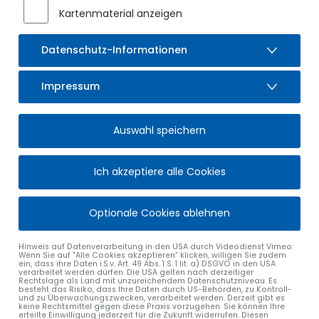
Kartenmaterial anzeigen
Datenschutz-Informationen
Impressum
Auswahl speichern
Ich akzeptiere alle Cookies
Optionale Cookies ablehnen
Hinweis auf Datenverarbeitung in den USA durch Videodienst Vimeo:
Wenn Sie auf "Alle Cookies akzeptieren“ klicken, willigen Sie zudem
ein, dass ihre Daten i.S.v. Art. 49 Abs. 1 S. 1 lit. a) DSGVO in den USA
verarbeitet werden dürfen. Die USA gelten nach derzeitiger
Rechtslage als Land mit unzureichendem Datenschutzniveau. Es
besteht das Risiko, dass Ihre Daten durch US-Behörden, zu Kontroll-
und zu Überwachungszwecken, verarbeitet werden. Derzeit gibt es
alle Nachrichten
keine Rechtsmittel gegen diese Praxis vorzugehen. Sie können Ihre
erteilte Einwilligung jederzeit für die Zukunft widerrufen. Diesen