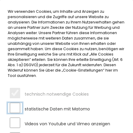
Wir verwenden Cookies, um Inhalte und Anzeigen zu
MENÜ
Inhalt der Seite anspringen
Informationen und Einstellungen 
personalisieren und die Zugriffe auf unsere Website zu
analysieren. Die Informationen zu Ihrem Nutzerverhalten gehen
an unsere Partner zum Zwecke der Nutzung für Werbung und
SERVICE
Analysen weiter. Unsere Partner führen diese Informationen
möglicherweise mit weiteren Daten zusammen, die sie
unabhängig von unserer Website von Ihnen erhalten oder
HERZLICHEN GLÜCKWUNSCH ZUR
gesammelt haben. Um diese Cookies zu nutzen, benötigen wir
Ihre Einwilligung welche Sie uns mit Klick auf „Alle Cookies
DIAMANTENEN HOCHZEIT
akzeptieren“ erteilen. Sie können Ihre erteilte Einwilligung (Art. 6
Abs. 1 a) DSGVO) jederzeit für die Zukunft widerrufen. Diesen
Widerruf können Sie über die „Cookie-Einstellungen“ hier im
Donnerstag, 02.11.2023
Tool ausführen.
Vor kurzem durfte das Ehepaar Anneliese und Michael Weh
aus Burgratz das Fest der diamantenen Hochzeit feiern.
technisch notwendige Cookies
Erster Bürgermeister Gerhard Frey übermittelte im Namen
des Marktes Sulzberg die herzlichsten Glück- und
Segenswünsche und überreichte ein Geschenk, Blumen
statistische Daten mit Matomo
sowie die Jubiläumsurkunde des Marktes Sulzberg. Wir
wünschen dem Jubelpaar weiterhin alles erdenklich Gute
Videos von Youtube und Vimeo anzeigen
sowie noch viele glückliche und gemeinsame Jahre.