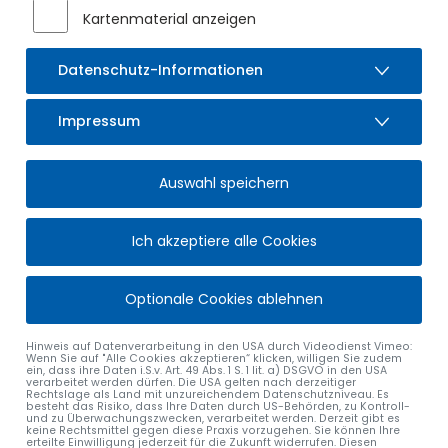
Kartenmaterial anzeigen
Datenschutz-Informationen
Impressum
Auswahl speichern
Ich akzeptiere alle Cookies
Optionale Cookies ablehnen
Hinweis auf Datenverarbeitung in den USA durch Videodienst Vimeo:
Wenn Sie auf "Alle Cookies akzeptieren“ klicken, willigen Sie zudem
ein, dass ihre Daten i.S.v. Art. 49 Abs. 1 S. 1 lit. a) DSGVO in den USA
verarbeitet werden dürfen. Die USA gelten nach derzeitiger
Rechtslage als Land mit unzureichendem Datenschutzniveau. Es
besteht das Risiko, dass Ihre Daten durch US-Behörden, zu Kontroll-
alle Nachrichten
und zu Überwachungszwecken, verarbeitet werden. Derzeit gibt es
keine Rechtsmittel gegen diese Praxis vorzugehen. Sie können Ihre
erteilte Einwilligung jederzeit für die Zukunft widerrufen. Diesen