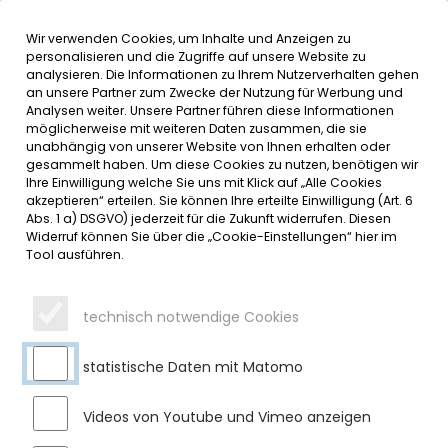
Wir verwenden Cookies, um Inhalte und Anzeigen zu
MENÜ
Inhalt der Seite anspringen
Informationen und Einstellungen 
personalisieren und die Zugriffe auf unsere Website zu
analysieren. Die Informationen zu Ihrem Nutzerverhalten gehen
an unsere Partner zum Zwecke der Nutzung für Werbung und
SERVICE
Analysen weiter. Unsere Partner führen diese Informationen
möglicherweise mit weiteren Daten zusammen, die sie
unabhängig von unserer Website von Ihnen erhalten oder
HERZLICHEN GLÜCKWUNSCH
gesammelt haben. Um diese Cookies zu nutzen, benötigen wir
Ihre Einwilligung welche Sie uns mit Klick auf „Alle Cookies
ZUM 90. GEBURTSTAG
akzeptieren“ erteilen. Sie können Ihre erteilte Einwilligung (Art. 6
Abs. 1 a) DSGVO) jederzeit für die Zukunft widerrufen. Diesen
Widerruf können Sie über die „Cookie-Einstellungen“ hier im
Donnerstag, 21.12.2023
Tool ausführen.
Vor kurzem durfte Frau Inge Holzbrink ihren 90. Geburtstag
feiern. Erster Bürgermeister Gerhard Frey übermittelte im
technisch notwendige Cookies
Namen des Marktes Sulzberg die herzlichsten Glück- und
Segenswünsche und überreichte ein Geschenk, Blumen
sowie die Jubiläumsurkunde des Marktes Sulzberg. Wir
statistische Daten mit Matomo
wünschen Frau Holzbrink weiterhin alles erdenklich Gute
sowie noch viele glückliche Jahre.
Videos von Youtube und Vimeo anzeigen