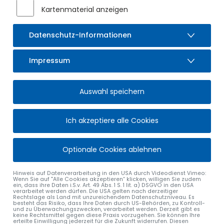
Kartenmaterial anzeigen
Datenschutz-Informationen
Impressum
Auswahl speichern
Ich akzeptiere alle Cookies
Optionale Cookies ablehnen
Hinweis auf Datenverarbeitung in den USA durch Videodienst Vimeo:
Wenn Sie auf "Alle Cookies akzeptieren“ klicken, willigen Sie zudem
ein, dass ihre Daten i.S.v. Art. 49 Abs. 1 S. 1 lit. a) DSGVO in den USA
verarbeitet werden dürfen. Die USA gelten nach derzeitiger
Rechtslage als Land mit unzureichendem Datenschutzniveau. Es
besteht das Risiko, dass Ihre Daten durch US-Behörden, zu Kontroll-
und zu Überwachungszwecken, verarbeitet werden. Derzeit gibt es
keine Rechtsmittel gegen diese Praxis vorzugehen. Sie können Ihre
erteilte Einwilligung jederzeit für die Zukunft widerrufen. Diesen