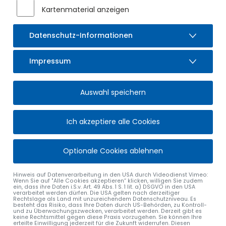
Kartenmaterial anzeigen
Datenschutz-Informationen
Impressum
Auswahl speichern
Ich akzeptiere alle Cookies
Optionale Cookies ablehnen
Hinweis auf Datenverarbeitung in den USA durch Videodienst Vimeo:
Wenn Sie auf "Alle Cookies akzeptieren“ klicken, willigen Sie zudem
ein, dass ihre Daten i.S.v. Art. 49 Abs. 1 S. 1 lit. a) DSGVO in den USA
verarbeitet werden dürfen. Die USA gelten nach derzeitiger
alle Nachrichten
Rechtslage als Land mit unzureichendem Datenschutzniveau. Es
besteht das Risiko, dass Ihre Daten durch US-Behörden, zu Kontroll-
und zu Überwachungszwecken, verarbeitet werden. Derzeit gibt es
keine Rechtsmittel gegen diese Praxis vorzugehen. Sie können Ihre
erteilte Einwilligung jederzeit für die Zukunft widerrufen. Diesen