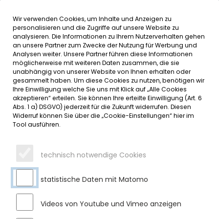
Wir verwenden Cookies, um Inhalte und Anzeigen zu
MENÜ
Inhalt der Seite anspringen
Informationen und Einstellungen 
personalisieren und die Zugriffe auf unsere Website zu
analysieren. Die Informationen zu Ihrem Nutzerverhalten gehen
an unsere Partner zum Zwecke der Nutzung für Werbung und
SERVICE
Analysen weiter. Unsere Partner führen diese Informationen
möglicherweise mit weiteren Daten zusammen, die sie
unabhängig von unserer Website von Ihnen erhalten oder
HERZLICHEN GLÜCKWUNSCH
gesammelt haben. Um diese Cookies zu nutzen, benötigen wir
Ihre Einwilligung welche Sie uns mit Klick auf „Alle Cookies
ZUM 90. GEBURTSTAG
akzeptieren“ erteilen. Sie können Ihre erteilte Einwilligung (Art. 6
Abs. 1 a) DSGVO) jederzeit für die Zukunft widerrufen. Diesen
Widerruf können Sie über die „Cookie-Einstellungen“ hier im
Dienstag, 07.04.2026
Tool ausführen.
Vor einiger Zeit durfte Herr Siegfried Mayr in Unter’m Buch
seinen 90. Geburtstag feiern. 1. Bürgermeister Gerhard Frey
technisch notwendige Cookies
übermittelte dem Jubilar im Namen des Marktes Sulzberg
die herzlichsten Glück- und Segenswünsche und
überreichte ein Geschenk sowie die Jubiläumsurkunde des
statistische Daten mit Matomo
Marktes Sulzberg. Wir wünschen Herrn Mayr weiterhin alles
Gute und noch viele gesunde und glückliche Jahre.
Videos von Youtube und Vimeo anzeigen