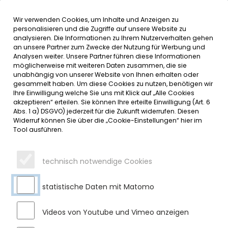
Wir verwenden Cookies, um Inhalte und Anzeigen zu
MENÜ
Inhalt der Seite anspringen
Informationen und Einstellungen 
personalisieren und die Zugriffe auf unsere Website zu
analysieren. Die Informationen zu Ihrem Nutzerverhalten gehen
an unsere Partner zum Zwecke der Nutzung für Werbung und
SERVICE
Analysen weiter. Unsere Partner führen diese Informationen
möglicherweise mit weiteren Daten zusammen, die sie
unabhängig von unserer Website von Ihnen erhalten oder
HERZLICHEN GLÜCKWUNSCH
gesammelt haben. Um diese Cookies zu nutzen, benötigen wir
Ihre Einwilligung welche Sie uns mit Klick auf „Alle Cookies
ZUM 90. GEBURTSTAG
akzeptieren“ erteilen. Sie können Ihre erteilte Einwilligung (Art. 6
Abs. 1 a) DSGVO) jederzeit für die Zukunft widerrufen. Diesen
Widerruf können Sie über die „Cookie-Einstellungen“ hier im
Dienstag, 20.01.2026
Tool ausführen.
Vor einigen Tagen durfte Frau Marie Herz aus Moosbach
ihren 90. Geburtstag feiern. Erster Bürgermeister Gerhard
technisch notwendige Cookies
Frey übermittelte der Jubilarin im Namen des Marktes
Sulzberg die herzlichsten Glück- und Segenswünsche und
überreichte ein Geschenk sowie die Jubiläumsurkunde des
statistische Daten mit Matomo
Marktes Sulzberg. Wir wünschen Frau Herz weiterhin alles
Gute und noch viele gesunde und glückliche Jahre.
Videos von Youtube und Vimeo anzeigen