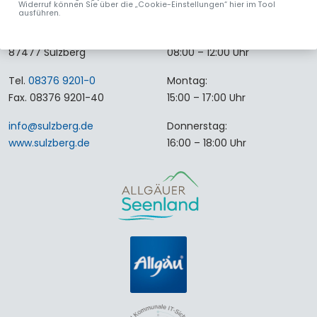
Widerruf können Sie über die „Cookie-Einstellungen“ hier im Tool
MARKT SULZBERG
ÖFFNUNGSZEITEN
ausführen.
Rathausplatz 4
Montag bis Freitag:
87477 Sulzberg
08:00 – 12:00 Uhr
Tel.
08376 9201-0
Montag:
Fax. 08376 9201-40
15:00 – 17:00 Uhr
info
@
sulzberg
.
de
Donnerstag:
www.sulzberg.de
16:00 – 18:00 Uhr