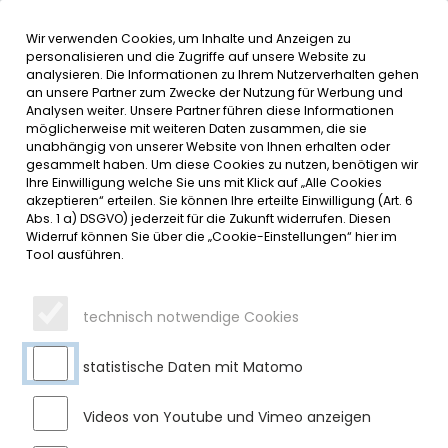
Wir verwenden Cookies, um Inhalte und Anzeigen zu
MENÜ
Inhalt der Seite anspringen
Informationen und Einstellungen 
personalisieren und die Zugriffe auf unsere Website zu
analysieren. Die Informationen zu Ihrem Nutzerverhalten gehen
an unsere Partner zum Zwecke der Nutzung für Werbung und
SERVICE
Analysen weiter. Unsere Partner führen diese Informationen
möglicherweise mit weiteren Daten zusammen, die sie
unabhängig von unserer Website von Ihnen erhalten oder
HERZLICH WILLKOMMEN IN DER
gesammelt haben. Um diese Cookies zu nutzen, benötigen wir
Ihre Einwilligung welche Sie uns mit Klick auf „Alle Cookies
KINDERTAGESSTÄTTE
akzeptieren“ erteilen. Sie können Ihre erteilte Einwilligung (Art. 6
Abs. 1 a) DSGVO) jederzeit für die Zukunft widerrufen. Diesen
HILDEGARDIS!
Widerruf können Sie über die „Cookie-Einstellungen“ hier im
Tool ausführen.
Donnerstag, 11.09.2025
Anfang September öffnete die Kindertagesstätte
technisch notwendige Cookies
Hildegardis nach der Sommerpause wieder ihre Türen und
startete das Kindergartenjahr 2025/2026.
statistische Daten mit Matomo
Neu im Team können wir den Praktikant Philian Heinzendorf
und die Praktikantin Annalena Thaler begrüßen. Das
Videos von Youtube und Vimeo anzeigen
gesamte Kindergarten-Team und der Dritter Bürgermeister