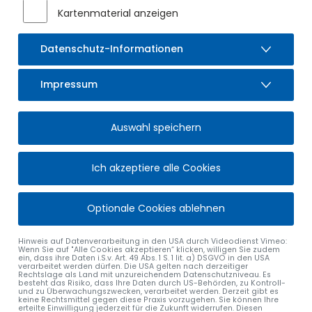
des Markt Sulzberg, Ulrich Bestler, heißen die beiden ganz
Kartenmaterial anzeigen
herzlich willkommen und wünschen Ihnen allzeit viel Freude
an der Arbeit mit den Kindern!
Datenschutz-Informationen
Impressum
Auswahl speichern
Ich akzeptiere alle Cookies
Optionale Cookies ablehnen
Hinweis auf Datenverarbeitung in den USA durch Videodienst Vimeo:
Wenn Sie auf "Alle Cookies akzeptieren“ klicken, willigen Sie zudem
ein, dass ihre Daten i.S.v. Art. 49 Abs. 1 S. 1 lit. a) DSGVO in den USA
verarbeitet werden dürfen. Die USA gelten nach derzeitiger
Rechtslage als Land mit unzureichendem Datenschutzniveau. Es
alle Nachrichten
besteht das Risiko, dass Ihre Daten durch US-Behörden, zu Kontroll-
und zu Überwachungszwecken, verarbeitet werden. Derzeit gibt es
keine Rechtsmittel gegen diese Praxis vorzugehen. Sie können Ihre
erteilte Einwilligung jederzeit für die Zukunft widerrufen. Diesen