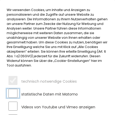
Wir verwenden Cookies, um Inhalte und Anzeigen zu
MENÜ
Inhalt der Seite anspringen
Informationen und Einstellungen 
personalisieren und die Zugriffe auf unsere Website zu
analysieren. Die Informationen zu Ihrem Nutzerverhalten gehen
an unsere Partner zum Zwecke der Nutzung für Werbung und
SERVICE
Analysen weiter. Unsere Partner führen diese Informationen
möglicherweise mit weiteren Daten zusammen, die sie
unabhängig von unserer Website von Ihnen erhalten oder
HERZLICH WILLKOMMEN BEIM
gesammelt haben. Um diese Cookies zu nutzen, benötigen wir
Ihre Einwilligung welche Sie uns mit Klick auf „Alle Cookies
MARKT SULZBERG
akzeptieren“ erteilen. Sie können Ihre erteilte Einwilligung (Art. 6
Abs. 1 a) DSGVO) jederzeit für die Zukunft widerrufen. Diesen
Widerruf können Sie über die „Cookie-Einstellungen“ hier im
Mittwoch, 04.03.2026
Tool ausführen.
Heute durften wir zwei neue Mitarbeiterinnen im Rathaus
Sulzberg willkommen heißen: Johanna Fischer und Elisa
technisch notwendige Cookies
Ritzenthaler haben ihren ersten Arbeitstag in der Funktion
als Tourismusfachkraft sowie in der Leitung der Kooperation
Allgäuer Seenland angetreten.
statistische Daten mit Matomo
Begrüßt wurden sie von Bürgermeister Gerhard Frey sowie
Videos von Youtube und Vimeo anzeigen
von Christine Taube, deren Aufgabenbereich sie künftig
übernehmen werden. Mit dem Wechsel ist die touristische