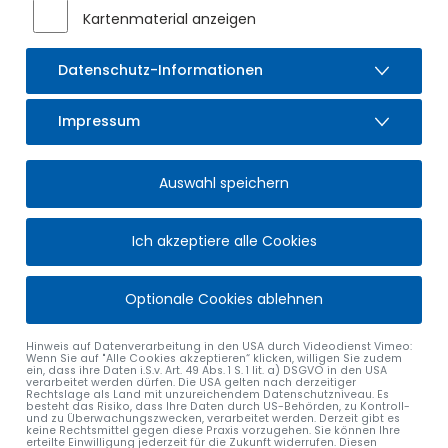
Weiterentwicklung unserer Gemeinde und der
Kartenmaterial anzeigen
interkommunalen Zusammenarbeit im Allgäuer Seenland
weiterhin in kompetenten Händen.
Datenschutz-Informationen
Der Tourismus ist für Sulzberg und die gesamte Region ein
bedeutender Standortfaktor. Neben der Gästebetreuung
Impressum
und der Weiterentwicklung touristischer Angebote spielt
insbesondere die enge Zusammenarbeit innerhalb der
Kooperation Allgäuer Seenland eine zentrale Rolle. Ziel ist es,
Auswahl speichern
die Stärken der Region gemeinsam zu bündeln, Angebote
weiterzuentwickeln und die Sichtbarkeit des Allgäus
nachhaltig zu stärken.
Ich akzeptiere alle Cookies
Wir freuen uns sehr über die personelle Verstärkung und
wünschen Johanna Fischer und Elisa Ritzenthaler einen
Optionale Cookies ablehnen
erfolgreichen Start, viel Freude bei ihren neuen Aufgaben
und eine gute Zusammenarbeit im Team des Marktes
Hinweis auf Datenverarbeitung in den USA durch Videodienst Vimeo:
Wenn Sie auf "Alle Cookies akzeptieren“ klicken, willigen Sie zudem
Sulzberg.
ein, dass ihre Daten i.S.v. Art. 49 Abs. 1 S. 1 lit. a) DSGVO in den USA
verarbeitet werden dürfen. Die USA gelten nach derzeitiger
Rechtslage als Land mit unzureichendem Datenschutzniveau. Es
besteht das Risiko, dass Ihre Daten durch US-Behörden, zu Kontroll-
und zu Überwachungszwecken, verarbeitet werden. Derzeit gibt es
keine Rechtsmittel gegen diese Praxis vorzugehen. Sie können Ihre
erteilte Einwilligung jederzeit für die Zukunft widerrufen. Diesen