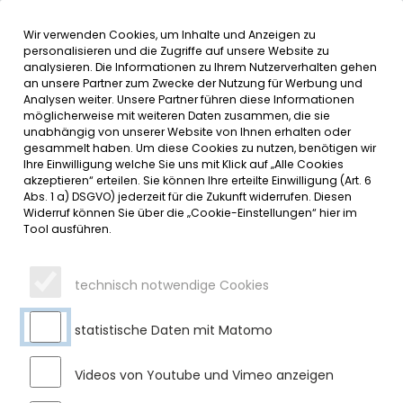
Wir verwenden Cookies, um Inhalte und Anzeigen zu
MENÜ
Inhalt der Seite anspringen
Informationen und Einstellungen 
personalisieren und die Zugriffe auf unsere Website zu
analysieren. Die Informationen zu Ihrem Nutzerverhalten gehen
an unsere Partner zum Zwecke der Nutzung für Werbung und
SERVICE
Analysen weiter. Unsere Partner führen diese Informationen
möglicherweise mit weiteren Daten zusammen, die sie
unabhängig von unserer Website von Ihnen erhalten oder
HERZLICH WILLKOMMEN BEIM
gesammelt haben. Um diese Cookies zu nutzen, benötigen wir
Ihre Einwilligung welche Sie uns mit Klick auf „Alle Cookies
MARKT SULZBERG
akzeptieren“ erteilen. Sie können Ihre erteilte Einwilligung (Art. 6
Abs. 1 a) DSGVO) jederzeit für die Zukunft widerrufen. Diesen
Widerruf können Sie über die „Cookie-Einstellungen“ hier im
Donnerstag, 16.10.2025
Tool ausführen.
Zu Beginn des neuen Schuljahres konnte 1. Bürgermeister
Gerhard Frey zwei neue Mitarbeiterinnen in der Offenen
technisch notwendige Cookies
Ganztagesschule (OGTS) begrüßen. Frau Alexandra Hatt
übernimmt die Leitung der OGTS und Frau Maritta Gruber ist
in der Betreuung tätig. Wir wünschen den beiden einen
statistische Daten mit Matomo
guten Start und viel Freude bei der neuen Tätigkeit.
Videos von Youtube und Vimeo anzeigen