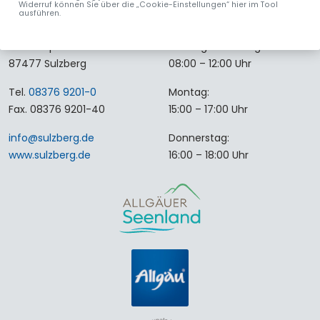
Widerruf können Sie über die „Cookie-Einstellungen“ hier im Tool
ausführen.
MARKT SULZBERG
ÖFFNUNGSZEITEN
Rathausplatz 4
Montag bis Freitag:
87477 Sulzberg
08:00 – 12:00 Uhr
Tel.
08376 9201-0
Montag:
Fax. 08376 9201-40
15:00 – 17:00 Uhr
info
@
sulzberg
.
de
Donnerstag:
www.sulzberg.de
16:00 – 18:00 Uhr