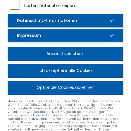
Kartenmaterial anzeigen
Datenschutz-Informationen
Impressum
Auswahl speichern
Ich akzeptiere alle Cookies
Von links nach rechts: 1. Bürgermeister Gerhard Frey, Alexandra Hatt,
Maritta Gruber, Schul-rektor Ralf Tamler
Optionale Cookies ablehnen
alle Nachrichten
Hinweis auf Datenverarbeitung in den USA durch Videodienst Vimeo:
Wenn Sie auf "Alle Cookies akzeptieren“ klicken, willigen Sie zudem
ein, dass ihre Daten i.S.v. Art. 49 Abs. 1 S. 1 lit. a) DSGVO in den USA
verarbeitet werden dürfen. Die USA gelten nach derzeitiger
Rechtslage als Land mit unzureichendem Datenschutzniveau. Es
besteht das Risiko, dass Ihre Daten durch US-Behörden, zu Kontroll-
und zu Überwachungszwecken, verarbeitet werden. Derzeit gibt es
keine Rechtsmittel gegen diese Praxis vorzugehen. Sie können Ihre
erteilte Einwilligung jederzeit für die Zukunft widerrufen. Diesen