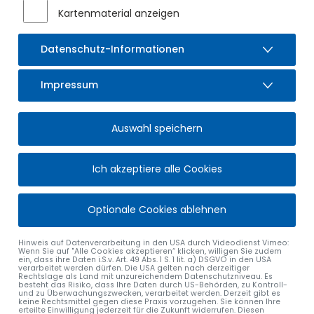
Abfälle nicht neben die Container gestellt werden!
Kartenmaterial anzeigen
Außerdem gehören keine Papier- und Kunststoffsäcke in die
Grünabfallcontainer.
Datenschutz-Informationen
Sollte ein Container einmal voll sein, suchen Sie bitte einen
anderen Standort auf.
Impressum
In den Grünabfallcontainer gehören:
Auswahl speichern
Rasen und Heckenschnitt
Laub
Zweige und Äste
Ich akzeptiere alle Cookies
Baum- und Strauchschnitt von max. 2 m Länge
Balkonblumen mit anhaftender Erde
Unkraut
Optionale Cookies ablehnen
Der Grünabfallcontainer ist ein freundlicher Service vom ZAK
Hinweis auf Datenverarbeitung in den USA durch Videodienst Vimeo:
Kempten, weshalb die oben genannten Kriterien bitte
Wenn Sie auf "Alle Cookies akzeptieren“ klicken, willigen Sie zudem
ein, dass ihre Daten i.S.v. Art. 49 Abs. 1 S. 1 lit. a) DSGVO in den USA
einzuhalten sind.
verarbeitet werden dürfen. Die USA gelten nach derzeitiger
Rechtslage als Land mit unzureichendem Datenschutzniveau. Es
besteht das Risiko, dass Ihre Daten durch US-Behörden, zu Kontroll-
und zu Überwachungszwecken, verarbeitet werden. Derzeit gibt es
keine Rechtsmittel gegen diese Praxis vorzugehen. Sie können Ihre
erteilte Einwilligung jederzeit für die Zukunft widerrufen. Diesen