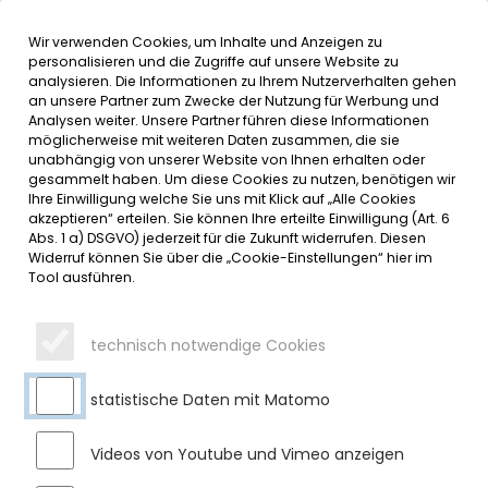
Wir verwenden Cookies, um Inhalte und Anzeigen zu
MENÜ
Inhalt der Seite anspringen
Informationen und Einstellungen 
personalisieren und die Zugriffe auf unsere Website zu
analysieren. Die Informationen zu Ihrem Nutzerverhalten gehen
an unsere Partner zum Zwecke der Nutzung für Werbung und
SERVICE
Analysen weiter. Unsere Partner führen diese Informationen
möglicherweise mit weiteren Daten zusammen, die sie
unabhängig von unserer Website von Ihnen erhalten oder
GRÜNABFALLCONTAINER
gesammelt haben. Um diese Cookies zu nutzen, benötigen wir
Ihre Einwilligung welche Sie uns mit Klick auf „Alle Cookies
akzeptieren“ erteilen. Sie können Ihre erteilte Einwilligung (Art. 6
Montag, 11.11.2024
Abs. 1 a) DSGVO) jederzeit für die Zukunft widerrufen. Diesen
Widerruf können Sie über die „Cookie-Einstellungen“ hier im
Sauberkeit und Ordnung an den Containerstandorten
Tool ausführen.
Wir bitten um Beachtung!
technisch notwendige Cookies
Bei unseren Grünabfallcontainern wurde in letzter Zeit
vermehrt festgestellt, dass bei vollen Containern der
Grünabfall daneben abgeladen wird. Zudem landen
statistische Daten mit Matomo
Störstoffe, wie beispielsweise Transportbehälter von
Grüngut im Container.
Videos von Youtube und Vimeo anzeigen
Um den Containerstandort sauber zu halten, dürfen die