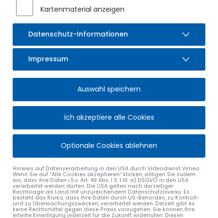
Fenster + Türen, übergab
zusammen mit seiner Ehefrau
Kartenmaterial anzeigen
Marion einen symbolischen Scheck
in Höhe von 2.500 €
an die Stiftung Seniorenbetreuung Sulzberg.
Datenschutz-Informationen
Sulzbergs
Erster Bürgermeister Gerhard Frey nahm die
großzügige Spende gemeinsam mit Hedwig Mader von der
Impressum
Stiftungsverwaltung im Beisein einiger Bewohnerinnen und
Bewohner der Seniorenanlage entgegen. Wie Markus Breher
erklärte, war es ihm wichtig, eine Spende zu machen, die in
Auswahl speichern
der Region bleibt.
Auch weitere Unternehmen zeigten der Einrichtung für
Ich akzeptiere alle Cookies
Betreutes Wohnen in der Vorweihnachtszeit ihre
wertschätzende Unterstützung. So stellte die Schloß-
Apotheke Sulzberg e.K. eine Hausapotheke für die Cafeteria
Optionale Cookies ablehnen
zur Verfügung. Den Christbaum spendete die Firma MH
Finanzen des Sulzberger Seniorenbeauftragten Manfred
Hinweis auf Datenverarbeitung in den USA durch Videodienst Vimeo:
Herb. Das Unternehmen übergab der Einrichtung außerdem
Wenn Sie auf "Alle Cookies akzeptieren“ klicken, willigen Sie zudem
einen Beamer.
ein, dass ihre Daten i.S.v. Art. 49 Abs. 1 S. 1 lit. a) DSGVO in den USA
verarbeitet werden dürfen. Die USA gelten nach derzeitiger
Rechtslage als Land mit unzureichendem Datenschutzniveau. Es
besteht das Risiko, dass Ihre Daten durch US-Behörden, zu Kontroll-
Herzlichen Dank allen Spenderinnen und Spender!
und zu Überwachungszwecken, verarbeitet werden. Derzeit gibt es
keine Rechtsmittel gegen diese Praxis vorzugehen. Sie können Ihre
erteilte Einwilligung jederzeit für die Zukunft widerrufen. Diesen