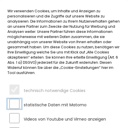
Wir verwenden Cookies, um Inhalte und Anzeigen zu
MENÜ
Inhalt der Seite anspringen
Informationen und Einstellungen 
personalisieren und die Zugriffe auf unsere Website zu
analysieren. Die Informationen zu Ihrem Nutzerverhalten gehen
an unsere Partner zum Zwecke der Nutzung für Werbung und
SERVICE
Analysen weiter. Unsere Partner führen diese Informationen
möglicherweise mit weiteren Daten zusammen, die sie
unabhängig von unserer Website von Ihnen erhalten oder
GROSSZÜGIGE SPENDEN AN DIE S
gesammelt haben. Um diese Cookies zu nutzen, benötigen wir
Ihre Einwilligung welche Sie uns mit Klick auf „Alle Cookies
TIFTUNG SENIORENBETREUUNG S
akzeptieren“ erteilen. Sie können Ihre erteilte Einwilligung (Art. 6
Abs. 1 a) DSGVO) jederzeit für die Zukunft widerrufen. Diesen
ULZBERG
Widerruf können Sie über die „Cookie-Einstellungen“ hier im
Tool ausführen.
Dienstag, 16.01.2024
Firma Breher Fenster + Türen und weitere ortsansässige
technisch notwendige Cookies
Unternehmen unterstützen Sulzberger Seniorenwohnanlage
statistische Daten mit Matomo
In der
Seniorenwohnanlage „Theresia“ in der
Marktgemeinde Sulzberg durfte man sich zum
Jahresende über mehrere Spenden freuen. Markus Breher,
Videos von Youtube und Vimeo anzeigen
Inhaber der in Petersthal ansässigen
Firma Breher