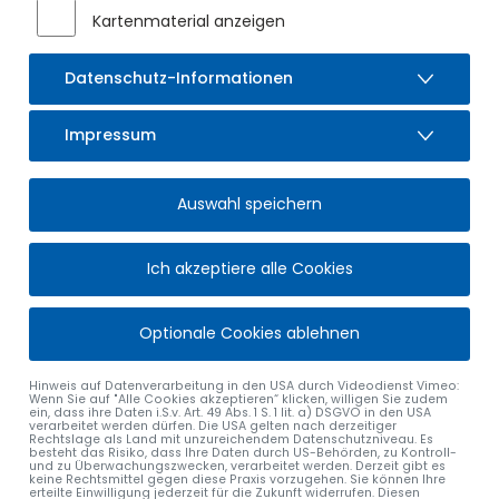
Dann überraschte der Käferclub Allgäu, der vor kurzem sein
Kartenmaterial anzeigen
45-jähriges Jubiläum in Unterminderdorf feierte, uns mit 3
VW-Bussen als Rutschfahrzeuge für die Krippenkinder.
Datenschutz-Informationen
Alle sechs Gruppen präsentierten anschließend ein Lied oder
Spiel aus ihrem Gruppenalltag und wurden für die lebhaften
Impressum
Vorführungen mit viel Applaus bedacht.
Der Elternbeirat gratulierte der Kita zum 30-jährigen
Auswahl speichern
Bestehen sowie Karin Graber-Vehoff zum 30-jährigen
Dienstjubiläum und das Kitateam bedankte sich für die
engagierte Zusammenarbeit und auch für die 2.000,-€, die
Ich akzeptiere alle Cookies
beim Dorfkaffee erwirtschaftet wurden!
Alle Eltern hatten etwas Leckeres für ein großes Buffet
Optionale Cookies ablehnen
mitgebracht, und die Hitze machte großen Durst. So suchte
sich jede Familie ein möglichst schattiges Plätzchen im
Hinweis auf Datenverarbeitung in den USA durch Videodienst Vimeo:
neuen Krippengarten um sich zu stärken. Dann konnten die
Wenn Sie auf "Alle Cookies akzeptieren“ klicken, willigen Sie zudem
ein, dass ihre Daten i.S.v. Art. 49 Abs. 1 S. 1 lit. a) DSGVO in den USA
Kinder Fernrohre basteln, Luftballontiere bekommen, sich
verarbeitet werden dürfen. Die USA gelten nach derzeitiger
schminken lassen, Steine bemalen, auf der Hüpfburg toben
Rechtslage als Land mit unzureichendem Datenschutzniveau. Es
besteht das Risiko, dass Ihre Daten durch US-Behörden, zu Kontroll-
oder im Garten spielen.
und zu Überwachungszwecken, verarbeitet werden. Derzeit gibt es
keine Rechtsmittel gegen diese Praxis vorzugehen. Sie können Ihre
erteilte Einwilligung jederzeit für die Zukunft widerrufen. Diesen