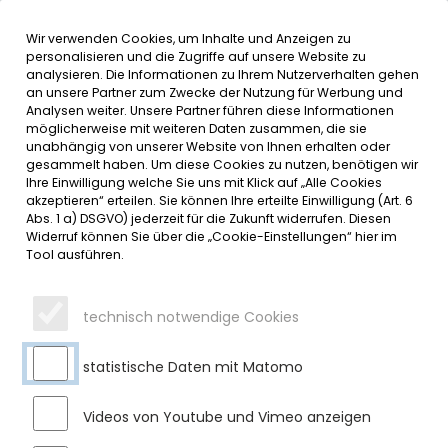
Wir verwenden Cookies, um Inhalte und Anzeigen zu
MENÜ
Inhalt der Seite anspringen
Informationen und Einstellungen 
personalisieren und die Zugriffe auf unsere Website zu
analysieren. Die Informationen zu Ihrem Nutzerverhalten gehen
an unsere Partner zum Zwecke der Nutzung für Werbung und
SERVICE
Analysen weiter. Unsere Partner führen diese Informationen
möglicherweise mit weiteren Daten zusammen, die sie
unabhängig von unserer Website von Ihnen erhalten oder
GROSSES SOMMERFEST IN DER K
gesammelt haben. Um diese Cookies zu nutzen, benötigen wir
Ihre Einwilligung welche Sie uns mit Klick auf „Alle Cookies
ITA HILDEGARDIS
akzeptieren“ erteilen. Sie können Ihre erteilte Einwilligung (Art. 6
Abs. 1 a) DSGVO) jederzeit für die Zukunft widerrufen. Diesen
Widerruf können Sie über die „Cookie-Einstellungen“ hier im
Dienstag, 25.07.2023
Tool ausführen.
Am Samstag, den 15. Juli um 10 Uhr war es endlich so weit:
Die Kinder aller sechs Gruppen der Kita Hildegardis konnten
technisch notwendige Cookies
ihre Eltern und Geschwister in der Kita zum Sommerfest
begrüßen!
statistische Daten mit Matomo
Zu Beginn stellte die Krippenleitung Pia Hollender das neue
Logo vor, bei dem alle Gruppen mit symbolisierten Figuren in
Videos von Youtube und Vimeo anzeigen
der Gruppenfarbe in einem Kreis zusammenstehen.