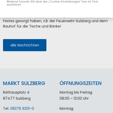
Um 14.00 Uhr zogen dann alle erschöpft aber glücklich nach
Widerruf können Sie über die „Cookie-Einstellungen“ hier im Tool
ausführen.
Hause.
Vielen Dank allen, die für das Gelingen des bunten, schönen
Festes gesorgt haben, z.B. der Feuerwehr Sulzberg und dem
Bauhof für die Tische und Bänke!
alle Nachrichten
MARKT SULZBERG
ÖFFNUNGSZEITEN
Rathausplatz 4
Montag bis Freitag:
87477 Sulzberg
08:00 – 12:00 Uhr
Tel.
08376 9201-0
Montag: