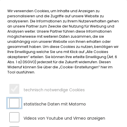
Wir verwenden Cookies, um Inhalte und Anzeigen zu
MENÜ
Inhalt der Seite anspringen
Informationen und Einstellungen 
personalisieren und die Zugriffe auf unsere Website zu
analysieren. Die Informationen zu Ihrem Nutzerverhalten gehen
an unsere Partner zum Zwecke der Nutzung für Werbung und
SERVICE
Analysen weiter. Unsere Partner führen diese Informationen
möglicherweise mit weiteren Daten zusammen, die sie
unabhängig von unserer Website von Ihnen erhalten oder
GEPRÜFTER WASSERMEISTER
gesammelt haben. Um diese Cookies zu nutzen, benötigen wir
Ihre Einwilligung welche Sie uns mit Klick auf „Alle Cookies
akzeptieren“ erteilen. Sie können Ihre erteilte Einwilligung (Art. 6
Mittwoch, 06.04.2022
Abs. 1 a) DSGVO) jederzeit für die Zukunft widerrufen. Diesen
Widerruf können Sie über die „Cookie-Einstellungen“ hier im
Herzlichen Glückwunsch zur bestandenen Meisterprüfung
Tool ausführen.
Andreas Böck ist seit 01.04.2009 Mitarbeiter im
gemeindlichen Bauhof sowie in der Wasser-versorgung. Am
technisch notwendige Cookies
4. April 2022 hat er vor dem Prüfungsausschuss der
Bayerischen Verwal-tungsschule die Prüfung zum
statistische Daten mit Matomo
anerkannten Abschluss „Geprüfter Wassermeister“ mit
Erfolg abgelegt.
Videos von Youtube und Vimeo anzeigen
Vorausgegangen war eine zweijährige