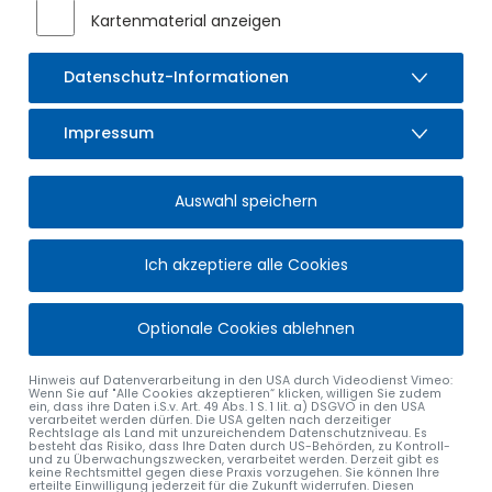
Ausbildungsmaßnahme an der Bayerischen Verwal-
Kartenmaterial anzeigen
tungsschule in Landshut, an der Andreas Böck
teilgenommen hat. Inhalte des Lehrgangs waren unter
anderem
Datenschutz-Informationen
die Vermittlung von berufs- und arbeitspädagogischen
Kenntnissen
Impressum
grundlegende und handlungsspezifische
Qualifikationen, wie Technik, Organisation, Führung und
Auswahl speichern
Personal
sowie Arbeits-, Umwelt-, Gesundheitsschutz u.v.m.
Ich akzeptiere alle Cookies
Mit Verabschiedung seines Vorgängers Ernst Neuner,
übernimmt Andreas Böck die verant-wortungsvolle Aufgabe
des Wassermeisters beim Markt Sulzberg.
Optionale Cookies ablehnen
Bürgermeister Gerhard Frey gratulierte Andreas Böck zur
bestandenen Meisterprüfung und wünschte ihm für seine
Hinweis auf Datenverarbeitung in den USA durch Videodienst Vimeo:
Wenn Sie auf "Alle Cookies akzeptieren“ klicken, willigen Sie zudem
weitere berufliche Zukunft alles Gute.
ein, dass ihre Daten i.S.v. Art. 49 Abs. 1 S. 1 lit. a) DSGVO in den USA
verarbeitet werden dürfen. Die USA gelten nach derzeitiger
Rechtslage als Land mit unzureichendem Datenschutzniveau. Es
besteht das Risiko, dass Ihre Daten durch US-Behörden, zu Kontroll-
und zu Überwachungszwecken, verarbeitet werden. Derzeit gibt es
keine Rechtsmittel gegen diese Praxis vorzugehen. Sie können Ihre
erteilte Einwilligung jederzeit für die Zukunft widerrufen. Diesen