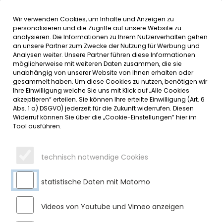
Wir verwenden Cookies, um Inhalte und Anzeigen zu
MENÜ
Inhalt der Seite anspringen
Informationen und Einstellungen 
personalisieren und die Zugriffe auf unsere Website zu
analysieren. Die Informationen zu Ihrem Nutzerverhalten gehen
an unsere Partner zum Zwecke der Nutzung für Werbung und
SERVICE
Analysen weiter. Unsere Partner führen diese Informationen
möglicherweise mit weiteren Daten zusammen, die sie
unabhängig von unserer Website von Ihnen erhalten oder
FRÖHLICHE EINWEIHUNGSFEIER
gesammelt haben. Um diese Cookies zu nutzen, benötigen wir
Ihre Einwilligung welche Sie uns mit Klick auf „Alle Cookies
DER NEUEN RÄUME
akzeptieren“ erteilen. Sie können Ihre erteilte Einwilligung (Art. 6
Abs. 1 a) DSGVO) jederzeit für die Zukunft widerrufen. Diesen
Widerruf können Sie über die „Cookie-Einstellungen“ hier im
Donnerstag, 02.11.2023
Tool ausführen.
Bei sonnigem Herbstwetter konnten am 12.Oktober die An-
und Umbaumaßnahmen sowie die Gartenneugestaltung
technisch notwendige Cookies
der Kita Hildegardis mit einem bunten Fest abgeschlossen
werden.
statistische Daten mit Matomo
Bürgermeister Frey begrüßte die Gäste des Festakts und
schilderte die aufwendigen Maßnahmen und die Ausgaben,
Videos von Youtube und Vimeo anzeigen
die für die Neuschaffung einer Kindergarten- und einer
Krippengruppe sowie die Umgestaltung des Außengeländes