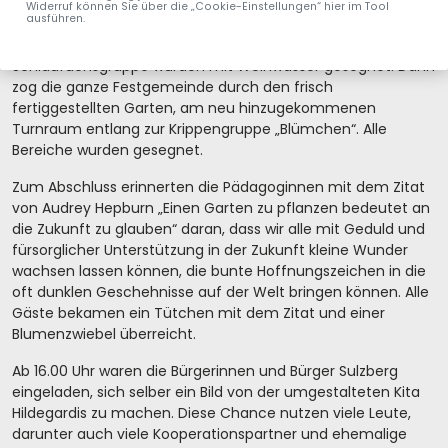
Sulzbergs dem Wunsch Gottes, alle Menschen zu vereinen,
Widerruf können Sie über die „Cookie-Einstellungen“ hier im Tool
ausführen.
und sie zum gemeinschaftlichen, fürsorglichen Handeln
anzuregen, entspricht. Alle Gäste und die
Schlaufuchsgruppe wurden mit Weihwasser gesegnet. Dann
zog die ganze Festgemeinde durch den frisch
fertiggestellten Garten, am neu hinzugekommenen
Turnraum entlang zur Krippengruppe „Blümchen“. Alle
Bereiche wurden gesegnet.
Zum Abschluss erinnerten die Pädagoginnen mit dem Zitat
von Audrey Hepburn „Einen Garten zu pflanzen bedeutet an
die Zukunft zu glauben“ daran, dass wir alle mit Geduld und
fürsorglicher Unterstützung in der Zukunft kleine Wunder
wachsen lassen können, die bunte Hoffnungszeichen in die
oft dunklen Geschehnisse auf der Welt bringen können. Alle
Gäste bekamen ein Tütchen mit dem Zitat und einer
Blumenzwiebel überreicht.
Ab 16.00 Uhr waren die Bürgerinnen und Bürger Sulzberg
eingeladen, sich selber ein Bild von der umgestalteten Kita
Hildegardis zu machen. Diese Chance nutzen viele Leute,
darunter auch viele Kooperationspartner und ehemalige