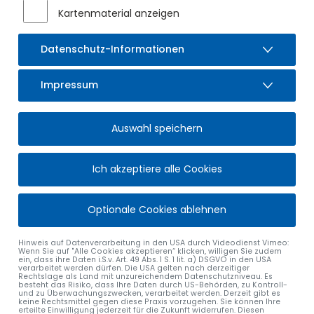
notwendig waren. Die Architektin Katja Schneider von msw
Kartenmaterial anzeigen
architekten erinnerte an die dreijährige Planungs- und
Umsetzungszeit, die von der Corona Pandemie, dem
Datenschutz-Informationen
Handwerker- und Baustoffmangel und den Auswirkungen
des Kriegs in der Ukraine überschattet waren, und bedankte
sich für die gute Zusammenarbeit von Marktgemeinde,
Impressum
Handwerkern, Kitateam, Eltern und Kindern. So ist nun die
Baumaßnahme im laufenden Betrieb zur Zufriedenheit aller
abgeschlossen und Frau Schneider überreichte einen
Auswahl speichern
großen Schlüssel aus Laugengebäck, den sich die Kinder
schmecken lassen konnten. Die Leiterinnen Karin Graber-
Ich akzeptiere alle Cookies
Vehoff und Pia Hollender zeigten anhand eines Schaubilds
wie sich die Kita in den letzten dreißig Jahren entwickelt hat,
und nun ein großes buntes Windrad aus sechs Gruppen
Optionale Cookies ablehnen
entstanden ist, dass sich immer wieder flexibel den
gesellschaftlichen Strömungen anpassen kann, aber ein
Hinweis auf Datenverarbeitung in den USA durch Videodienst Vimeo:
großes Ganzes geblieben und fest in einer gemeinsamen
Wenn Sie auf "Alle Cookies akzeptieren“ klicken, willigen Sie zudem
pädagogischen Kultur verankert ist.
ein, dass ihre Daten i.S.v. Art. 49 Abs. 1 S. 1 lit. a) DSGVO in den USA
verarbeitet werden dürfen. Die USA gelten nach derzeitiger
Rechtslage als Land mit unzureichendem Datenschutzniveau. Es
besteht das Risiko, dass Ihre Daten durch US-Behörden, zu Kontroll-
Anschließend zeigten Herr Pfarrer Drischberger und Herr
und zu Überwachungszwecken, verarbeitet werden. Derzeit gibt es
Pfarrer Sonnemeyer, dass auch dieses Haus für die Kinder
keine Rechtsmittel gegen diese Praxis vorzugehen. Sie können Ihre
erteilte Einwilligung jederzeit für die Zukunft widerrufen. Diesen