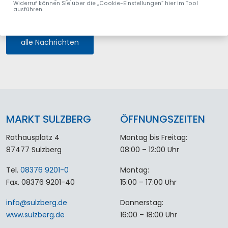
Anschließend findet eine nicht öffentliche Sitzung statt.
Widerruf können Sie über die „Cookie-Einstellungen“ hier im Tool
ausführen.
alle Nachrichten
MARKT SULZBERG
ÖFFNUNGSZEITEN
Rathausplatz 4
Montag bis Freitag:
87477 Sulzberg
08:00 – 12:00 Uhr
Tel.
08376 9201-0
Montag:
Fax. 08376 9201-40
15:00 – 17:00 Uhr
info
@
sulzberg
.
de
Donnerstag:
www.sulzberg.de
16:00 – 18:00 Uhr