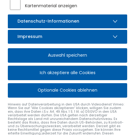
Kartenmaterial anzeigen
Bauantrag - Bachtelweg 1, FlNr. 88 Gmk. Moosbach -
Einbau einer Wohnung
Bauantrag - Schlechtenberg 9a, FlNr. 1576/1 Gmk.
Datenschutz-Informationen
Sulzberg - Anbau einer Terrassenüberdachung
Bauantrag - Seeblickstraße 12, FlNrn. 87/16 und 87/17
Impressum
Gmk. Moosbach - Anbau eines Glascubus mit
Windschutzverglasung (kalt) auf die bestehende
Terrasse
Auswahl speichern
Bauantrag - Lanzenberg 3, FlNr. 61 Gmk. Ottacker -
Anbau an bestehendes landwirtschafliches Gebäude
zur Gerätelagerung
Ich akzeptiere alle Cookies
Bauantrag - Winkel 1, FlNr. 615 Gmk. Moosbach -
Abbruch des ehem. landwirtschaftlichen Anwesens und
Errichtung eines neuen Wohnhauses mit 4
Optionale Cookies ablehnen
Wohneinheiten (Ersatzbau)
Bauantrag - Nägeleried 9, FlNr. 1627/1 Gmk. Sulzberg -
Hinweis auf Datenverarbeitung in den USA durch Videodienst Vimeo:
Nutzungsänderung eines Büros in Wohnung im EG,
Wenn Sie auf "Alle Cookies akzeptieren“ klicken, willigen Sie zudem
ein, dass ihre Daten i.S.v. Art. 49 Abs. 1 S. 1 lit. a) DSGVO in den USA
Umbau im OG, Gebäudeaufstockung verbunden mit
verarbeitet werden dürfen. Die USA gelten nach derzeitiger
Rechtslage als Land mit unzureichendem Datenschutzniveau. Es
Einbau von Dachgauben im DG
besteht das Risiko, dass Ihre Daten durch US-Behörden, zu Kontroll-
und zu Überwachungszwecken, verarbeitet werden. Derzeit gibt es
keine Rechtsmittel gegen diese Praxis vorzugehen. Sie können Ihre
erteilte Einwilligung jederzeit für die Zukunft widerrufen. Diesen