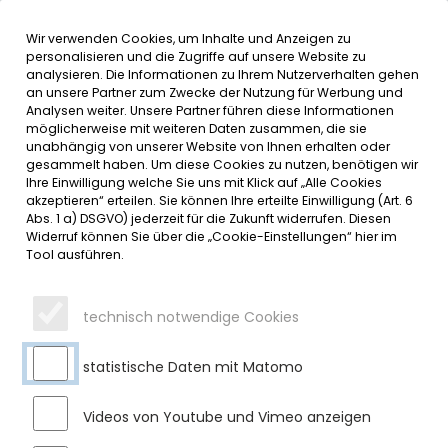
Wir verwenden Cookies, um Inhalte und Anzeigen zu
MENÜ
Inhalt der Seite anspringen
Informationen und Einstellungen 
personalisieren und die Zugriffe auf unsere Website zu
analysieren. Die Informationen zu Ihrem Nutzerverhalten gehen
an unsere Partner zum Zwecke der Nutzung für Werbung und
SERVICE
Analysen weiter. Unsere Partner führen diese Informationen
möglicherweise mit weiteren Daten zusammen, die sie
unabhängig von unserer Website von Ihnen erhalten oder
EINLADUNG ZUR ÖFFENTLICHEN
gesammelt haben. Um diese Cookies zu nutzen, benötigen wir
Ihre Einwilligung welche Sie uns mit Klick auf „Alle Cookies
SITZUNG DES BAU- UND
akzeptieren“ erteilen. Sie können Ihre erteilte Einwilligung (Art. 6
Abs. 1 a) DSGVO) jederzeit für die Zukunft widerrufen. Diesen
UMWELTAUSSCHUSSES
Widerruf können Sie über die „Cookie-Einstellungen“ hier im
Tool ausführen.
Dienstag, 01.10.2024
Sehr geehrte Bürgerinnen und Bürger,
technisch notwendige Cookies
am Donnerstag, den 10.10.2024 findet um 19.00 Uhr im
statistische Daten mit Matomo
Sitzungssaal des Rathauses eine öffentliche Sitzung des
Bau- und Umweltausschusses statt, zu der wir Sie recht
herzlich einladen. Folgende Punkte stehen auf der
Videos von Youtube und Vimeo anzeigen
Tagesordnung: