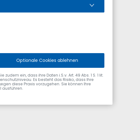
Optionale Cookies ablehnen
dem ein, dass ihre Daten i.S.v. Art. 49 Abs. 1 S. 1 lit.
nschutzniveau. Es besteht das Risiko, dass Ihre
hard Frey, Alfons und Cordula Hörmann von der Alfons
gegen diese Praxis vorzugehen. Sie können Ihre
ol ausführen.
Hörmann Stifung