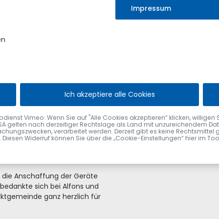
n Stiftung, die in diesem
Impressum
er Vereine und Kirchen, sowie
en
s unverhofft ein. Laut DZHK
ng sterben in Deutschland
lt bei einem plötzlichen
brillator das Überleben eines
Ich akzeptiere alle Cookies
en sind leicht zu bedienen, für
andorte vorgesehen:
nst Vimeo: Wenn Sie auf "Alle Cookies akzeptieren“ klicken, willigen Sie zu
SA gelten nach derzeitiger Rechtslage als Land mit unzureichendem Date
Von links: 1. Bürgermeister Ger
chungszwecken, verarbeitet werden. Derzeit gibt es keine Rechtsmittel 
fen. Diesen Widerruf können Sie über die „Cookie-Einstellungen“ hier im To
es die Anschaffung der Geräte
 bedankte sich bei Alfons und
tgemeinde ganz herzlich für