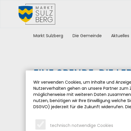
Markt Sulzberg
Die Gemeinde
Aktuelles
EINE SPENDE, DIE L
Wir verwenden Cookies, um Inhalte und Anzeigen
Donnerstag, 24.03.2022
Nutzerverhalten gehen an unsere Partner zum Z
möglicherweise mit weiteren Daten zusammen, 
Mit dem Gedanken, Leben zu retten, spendete 
nutzen, benötigen wir Ihre Einwilligung welche Sie
dem Markt Sulzberg vor kurzem 8.000 € zur A
DSGVO) jederzeit für die Zukunft widerrufen. Di
Defibrillatoren.
Über diese sehr sinnvolle Anschaffung freute si
technisch notwendige Cookies
langjähriger Notfallsanitäter Gerhard Frey ganz 