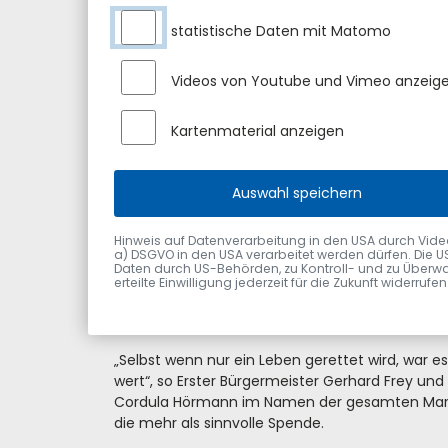
beeindruckt vom Engagement der Alfons Hörman
und in den vergangenen Jahren bereits Sulzberg
statistische Daten mit Matomo
die Kommune finanziell unterstützt hat.
Videos von Youtube und Vimeo anzeig
Der plötzliche Herztod tritt schnell und meisten
Deutsches Zentrum für Herz-Kreislauf-Forschu
jährlich ca. 65.000 Menschen daran. Deshalb zäh
Kartenmaterial anzeigen
Herztod jede Sekunde. Im Ernstfall kann ein Defi
Betroffenen sichern.
Auswahl speichern
Die zwischenzeitlich angeschafften Defibrillator
jedermann zugänglich und sind für folgende St
Hinweis auf Datenverarbeitung in den USA durch Videodie
a) DSGVO in den USA verarbeitet werden dürfen. Die U
Dorfmitte in Ottacker
Daten durch US-Behörden, zu Kontroll- und zu Überwa
Feuerwehr Moosbach und Sulzberg
erteilte Einwilligung jederzeit für die Zukunft widerru
Dorfplatz Sulzberg
Tennisplätze Sulzberg
„Selbst wenn nur ein Leben gerettet wird, war 
wert“, so Erster Bürgermeister Gerhard Frey und
Cordula Hörmann im Namen der gesamten Mark
die mehr als sinnvolle Spende.