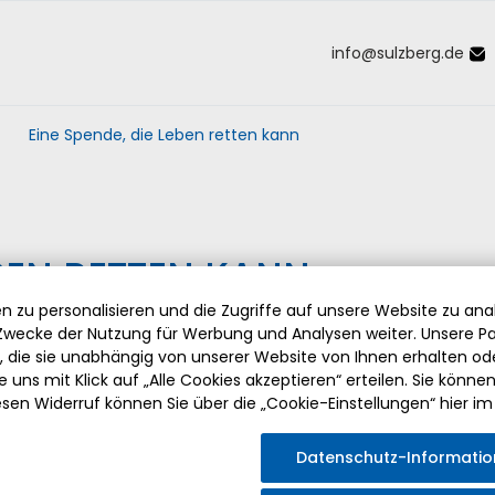
info
@
sulzberg
.
de
Inhalt der Seite anspringen
Informationen und Einstellungen 
Eine Spende, die Leben retten kann
EBEN RETTEN KANN
 zu personalisieren und die Zugriffe auf unsere Website zu anal
wecke der Nutzung für Werbung und Analysen weiter. Unsere Pa
die sie unabhängig von unserer Website von Ihnen erhalten o
die Alfons Hörmann Stifung
 uns mit Klick auf „Alle Cookies akzeptieren“ erteilen. Sie können Ih
nschaffung von mehreren
esen Widerruf können Sie über die „Cookie-Einstellungen“ hier im
ch Erster Bürgermeister und
Datenschutz-Informati
besonders. Er zeigte sich