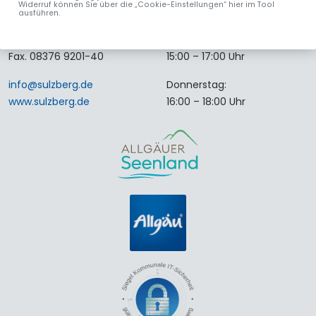
Widerruf können Sie über die „Cookie-Einstellungen“ hier im Tool
87477 Sulzberg
08:00 – 12:00 Uhr
ausführen.
Tel.
08376 9201-0
Montag:
Fax. 08376 9201-40
15:00 – 17:00 Uhr
info
@
sulzberg
.
de
Donnerstag:
www.sulzberg.de
16:00 – 18:00 Uhr