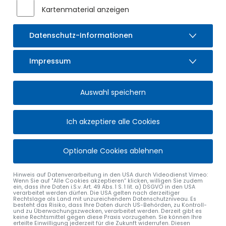
Kartenmaterial anzeigen
längeren Wartezeiten kommen. Daher bitten wir Sie das
Rathaus nur in dringenden Angelegenheiten aufzusuchen.
Datenschutz-Informationen
Zudem machen wir darauf aufmerksam, dass insbesondere
bei anstehenden Anträgen auf Ausstellung von
Personalausweisen und Reisepässen eine längere Vorlaufzeit
Impressum
einzuplanen ist.
Wir bitten um Verständnis und Beachtung.
Auswahl speichern
Ich akzeptiere alle Cookies
alle Nachrichten
Optionale Cookies ablehnen
Hinweis auf Datenverarbeitung in den USA durch Videodienst Vimeo:
Wenn Sie auf "Alle Cookies akzeptieren“ klicken, willigen Sie zudem
ein, dass ihre Daten i.S.v. Art. 49 Abs. 1 S. 1 lit. a) DSGVO in den USA
verarbeitet werden dürfen. Die USA gelten nach derzeitiger
Rechtslage als Land mit unzureichendem Datenschutzniveau. Es
MARKT SULZBERG
ÖFFNUNGSZEITEN
besteht das Risiko, dass Ihre Daten durch US-Behörden, zu Kontroll-
und zu Überwachungszwecken, verarbeitet werden. Derzeit gibt es
keine Rechtsmittel gegen diese Praxis vorzugehen. Sie können Ihre
Rathausplatz 4
Montag bis Freitag:
erteilte Einwilligung jederzeit für die Zukunft widerrufen. Diesen