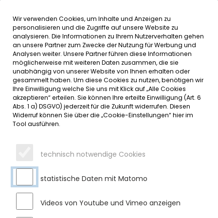
Wir verwenden Cookies, um Inhalte und Anzeigen zu
MENÜ
Inhalt der Seite anspringen
Informationen und Einstellungen 
personalisieren und die Zugriffe auf unsere Website zu
analysieren. Die Informationen zu Ihrem Nutzerverhalten gehen
an unsere Partner zum Zwecke der Nutzung für Werbung und
SERVICE
Analysen weiter. Unsere Partner führen diese Informationen
möglicherweise mit weiteren Daten zusammen, die sie
unabhängig von unserer Website von Ihnen erhalten oder
EDV-SYSTEMUMSTELLUNG VOM
gesammelt haben. Um diese Cookies zu nutzen, benötigen wir
Ihre Einwilligung welche Sie uns mit Klick auf „Alle Cookies
21.10. BIS 31.10.24 – RATHAUS MIT
akzeptieren“ erteilen. Sie können Ihre erteilte Einwilligung (Art. 6
Abs. 1 a) DSGVO) jederzeit für die Zukunft widerrufen. Diesen
EINSCHRÄNKUNGEN GEÖFFNET
Widerruf können Sie über die „Cookie-Einstellungen“ hier im
Tool ausführen.
Donnerstag, 26.09.2024
Wegen einer Systemumstellung steht der Verwaltung die
technisch notwendige Cookies
EDV am
Dienstag, 22.10. und Mittwoch, 23.10.
nicht zur
Verfügung. Aus diesem Grund sind auch telefonische und
statistische Daten mit Matomo
persönliche Auskünfte nur sehr eingeschränkt möglich.
Ab
Donnerstag, 24.10.
ist die EDV wieder bedingt nutzbar.
Videos von Youtube und Vimeo anzeigen
Während des gesamten Umstellungszeitraumes kann es zu