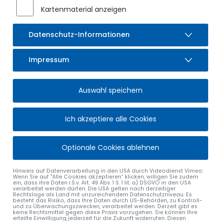
Kartenmaterial anzeigen
Sulzberger Bach
Wiederherstellung der Gewässersohle
Datenschutz-Informationen
Setzen der Mauerabdecksteine auf die neuen Ufermauer
Lieferung und Setzen der Tritt- und Sitzstufen am Bac
Impressum
Wandeinbauleuchten, Bodenstrahler und Beleuchtung Tr
Sanierung Bestandsbrücke „Am Bach“
Jodbadstraße
Auswahl speichern
Restliche Angleichungspflasterarbeiten
Ich akzeptiere alle Cookies
Bahnhofstraße
Straßenausbau im Bestand (Asphaltbefestigung)
Optionale Cookies ablehnen
Behindertengerechte und barrierefreie Neugestaltung der
Ausstattung der Bushaltestellen mit elektronischer Anzei
Hinweis auf Datenverarbeitung in den USA durch Videodienst Vimeo:
Arbeiten für die Ver- und Entsorgungsunternehmen einsc
Wenn Sie auf "Alle Cookies akzeptieren“ klicken, willigen Sie zudem
ein, dass ihre Daten i.S.v. Art. 49 Abs. 1 S. 1 lit. a) DSGVO in den USA
verarbeitet werden dürfen. Die USA gelten nach derzeitiger
Dorfplatz Nord
Rechtslage als Land mit unzureichendem Datenschutzniveau. Es
besteht das Risiko, dass Ihre Daten durch US-Behörden, zu Kontroll-
und zu Überwachungszwecken, verarbeitet werden. Derzeit gibt es
Neuordnung der Stellplätze (Metzgerei, Raiffeisenbank, Bä
keine Rechtsmittel gegen diese Praxis vorzugehen. Sie können Ihre
erteilte Einwilligung jederzeit für die Zukunft widerrufen. Diesen