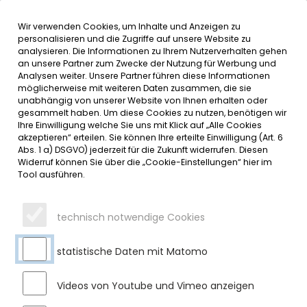
Wir verwenden Cookies, um Inhalte und Anzeigen zu
MENÜ
Inha
Info
personalisieren und die Zugriffe auf unsere Website zu
analysieren. Die Informationen zu Ihrem Nutzerverhalten gehen
an unsere Partner zum Zwecke der Nutzung für Werbung und
SERVICE
Analysen weiter. Unsere Partner führen diese Informationen
möglicherweise mit weiteren Daten zusammen, die sie
unabhängig von unserer Website von Ihnen erhalten oder
DORFERNEUERUNG SULZBERG
gesammelt haben. Um diese Cookies zu nutzen, benötigen wir
Ihre Einwilligung welche Sie uns mit Klick auf „Alle Cookies
akzeptieren“ erteilen. Sie können Ihre erteilte Einwilligung (Art. 6
Donnerstag, 22.12.2022
Abs. 1 a) DSGVO) jederzeit für die Zukunft widerrufen. Diesen
Widerruf können Sie über die „Cookie-Einstellungen“ hier im
Sulzberg Ortsmitte – TG Sulzberg II, Straßen- und Tiefbauarbe
Tool ausführen.
Ausblick auf die Hauptarbeiten für 202
technisch notwendige Cookies
Dorfplatz Süd - Restarbeiten
statistische Daten mit Matomo
Fertigstellung Wasserspiel vor Multifunktionsgebäude
Aufbau von Zäunen und Geländern
Restliche Angleichungspflasterarbeiten
Videos von Youtube und Vimeo anzeigen
Einhausung Müllstandort Gasthof Hirsch