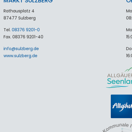
MARKT SULZBERG
Ö
Rathausplatz 4
Mo
87477 Sulzberg
08
Tel.
08376 9201-0
Mo
Fax. 08376 9201-40
15:
info
@
sulzberg
.
de
Do
www.sulzberg.de
16: