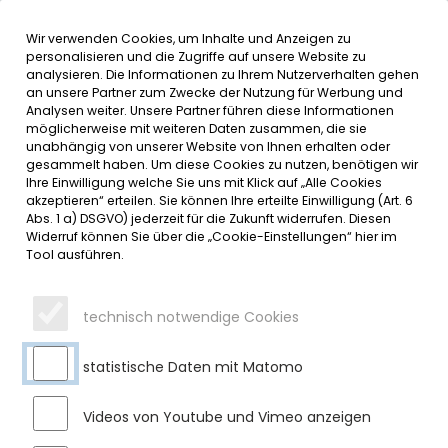
Wir verwenden Cookies, um Inhalte und Anzeigen zu
MENÜ
Inhalt der Seite anspringen
Informationen und Einstellungen 
personalisieren und die Zugriffe auf unsere Website zu
analysieren. Die Informationen zu Ihrem Nutzerverhalten gehen
an unsere Partner zum Zwecke der Nutzung für Werbung und
SERVICE
Analysen weiter. Unsere Partner führen diese Informationen
möglicherweise mit weiteren Daten zusammen, die sie
unabhängig von unserer Website von Ihnen erhalten oder
DAS SULZBERGER ZELTLAGER IST
gesammelt haben. Um diese Cookies zu nutzen, benötigen wir
Ihre Einwilligung welche Sie uns mit Klick auf „Alle Cookies
ZURÜCK!
akzeptieren“ erteilen. Sie können Ihre erteilte Einwilligung (Art. 6
Abs. 1 a) DSGVO) jederzeit für die Zukunft widerrufen. Diesen
Widerruf können Sie über die „Cookie-Einstellungen“ hier im
Donnerstag, 10.07.2025
Tool ausführen.
Ab sofort können Sie sich für das Zeltlager 2025 anmelden!
Es findet vom 1. bis 3. August am Rottachspeicher statt.
technisch notwendige Cookies
Teilnahmeberechtigt sind alle Kinder aus dem
Gemeindegebiet Sulzberg von der 2. bis 6. Klasse.
statistische Daten mit Matomo
Kosten pro Kind: 25 Euro, inklusive Verpflegung, Tee und
Materialkosten.
Videos von Youtube und Vimeo anzeigen