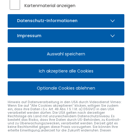
Bitte melden Sie sich persönlich bei Nicole Maurus, Zimmer
Kartenmaterial anzeigen
1.05, im Rathaus zu den bekannten Öffnungszeiten.
Bezahlen Sie bitte bar.
Datenschutz-Informationen
Wir freuen uns über zahlreiche Teilnehmerinnen und
Teilnehmer!
Impressum
Viel Spaß beim Zelten!
Auswahl speichern
Ich akzeptiere alle Cookies
Optionale Cookies ablehnen
Hinweis auf Datenverarbeitung in den USA durch Videodienst Vimeo:
Wenn Sie auf "Alle Cookies akzeptieren“ klicken, willigen Sie zudem
ein, dass ihre Daten i.S.v. Art. 49 Abs. 1 S. 1 lit. a) DSGVO in den USA
verarbeitet werden dürfen. Die USA gelten nach derzeitiger
Rechtslage als Land mit unzureichendem Datenschutzniveau. Es
besteht das Risiko, dass Ihre Daten durch US-Behörden, zu Kontroll-
und zu Überwachungszwecken, verarbeitet werden. Derzeit gibt es
keine Rechtsmittel gegen diese Praxis vorzugehen. Sie können Ihre
erteilte Einwilligung jederzeit für die Zukunft widerrufen. Diesen