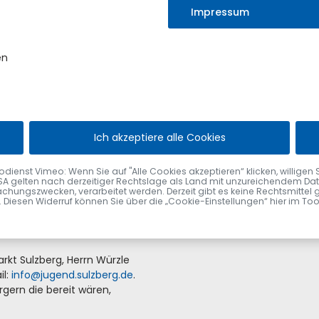
ir an das Miteinander in der
Impressum
e benötigen oder wenn Sie
rne an den Markt Sulzberg,
ne
E-Mail
. Wir haben bereits
en
amtliche Hilfe zu leisten.
ung der Pandemie treffen
esonderen Zeiten ist es
. Daher möchte der Markt
egionale Hilfsangebote
Ich akzeptiere alle Cookies
cop
nst Vimeo: Wenn Sie auf "Alle Cookies akzeptieren“ klicken, willigen Sie zu
SA gelten nach derzeitiger Rechtslage als Land mit unzureichendem Date
chungszwecken, verarbeitet werden. Derzeit gibt es keine Rechtsmittel 
iche Hilfe benötigen:
fen. Diesen Widerruf können Sie über die „Cookie-Einstellungen“ hier im To
zum Beispiel beim Einkaufen?
ren Gemeindemitgliedern zur
kt Sulzberg, Herrn Würzle
il:
info
@
jugend.sulzberg
.
de
.
gern die bereit wären,