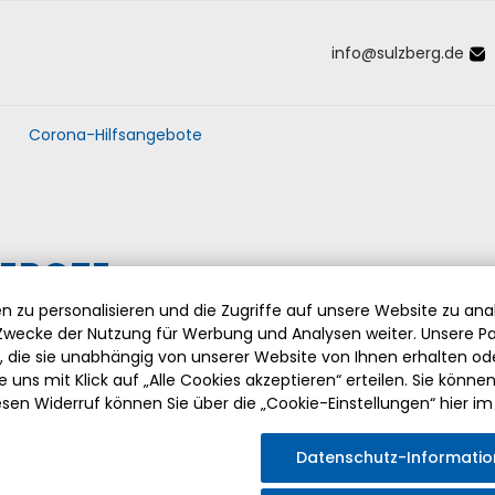
info
@
sulzberg
.
de
Inhalt der Seite anspringen
Informationen und Einstellungen 
Corona-Hilfsangebote
EBOTE
 zu personalisieren und die Zugriffe auf unsere Website zu anal
wecke der Nutzung für Werbung und Analysen weiter. Unsere Pa
die sie unabhängig von unserer Website von Ihnen erhalten o
ung der Pandemie treffen
 uns mit Klick auf „Alle Cookies akzeptieren“ erteilen. Sie können Ih
 besonderen Zeiten ist es
esen Widerruf können Sie über die „Cookie-Einstellungen“ hier im
. Daher möchte der Markt
egionale Hilfsangebote
Datenschutz-Informati