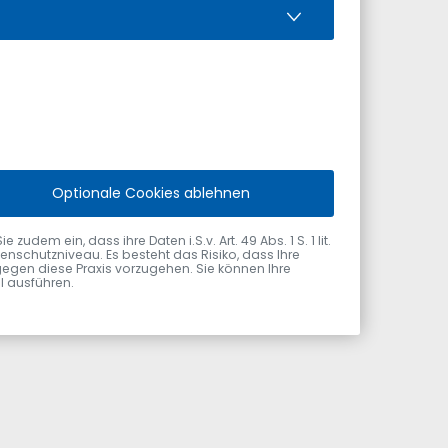
Der Spiegel steigt
Optionale Cookies ablehnen
yright:
Pixabay - Author
dem ein, dass ihre Daten i.S.v. Art. 49 Abs. 1 S. 1 lit.
nschutzniveau. Es besteht das Risiko, dass Ihre
gegen diese Praxis vorzugehen. Sie können Ihre
ol ausführen.