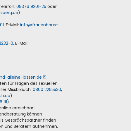
Telefon:
08376 9201-25
oder
lzberg
.
de
)
01
, E-Mail:
info
@
frauenhaus-
2232-0
, E-Mail:
nd-alleine-lassen.de
en für Fragen des sexuellen
ller Missbrauch:
0800 2255530
,
ch
.
de
)
16 111
)
line erreichbar!
gendberatung können
ls Gesprächspartner finden
nen und Beratern aufnehmen.