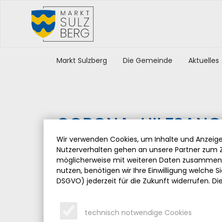
Markt Sulzberg
Die Gemeinde
Aktuelles
CORONA-HILFSANG
Wir verwenden Cookies, um Inhalte und Anzeigen
Montag, 17.01.2022
Nutzerverhalten gehen an unsere Partner zum Z
möglicherweise mit weiteren Daten zusammen, 
Die derzeit geltenden Maßnahmen zur Bekämpf
nutzen, benötigen wir Ihre Einwilligung welche Sie
uns alle gleichermaßen. Doch gerade in solchen
DSGVO) jederzeit für die Zukunft widerrufen. Di
wichtig, dass wir uns gegenseitig unterstützen
Sulzberg auf verschiedene regionale und überr
aufmerksam machen.
technisch notwendige Cookies