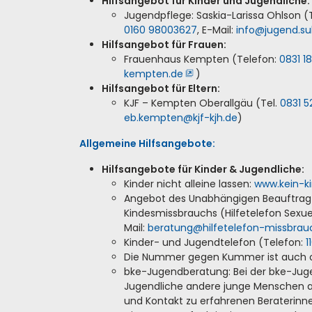
Hilfsangebot für Kinder und Jugendliche:
Jugendpflege: Saskia-Larissa Ohlson (
0160 98003627
, E-Mail:
info
@
jugend.su
Hilfsangebot für Frauen:
Frauenhaus Kempten (Telefon:
0831 18
kempten
.
de
)
Hilfsangebot für Eltern:
KJF – Kempten Oberallgäu (Tel.
0831 5
eb.kempten
@
kjf-kjh
.
de
)
Allgemeine Hilfsangebote:
Hilfsangebote für Kinder & Jugendliche:
Kinder nicht alleine lassen:
www.kein-ki
Angebot des Unabhängigen Beauftragt
Kindesmissbrauchs (Hilfetelefon Sexue
Mail:
beratung
@
hilfetelefon-missbrau
Kinder- und Jugendtelefon (Telefon:
1
Die Nummer gegen Kummer ist auch on
bke-Jugendberatung: Bei der bke-Ju
Jugendliche andere junge Menschen a
und Kontakt zu erfahrenen Beraterin