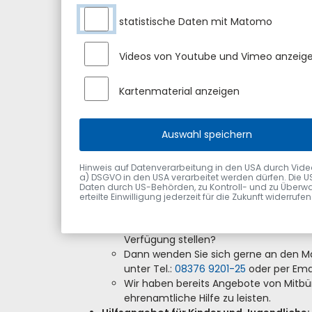
Aufgrund der derzeitigen Situation appellieren w
Gemeinde. Wenn Sie Menschen kennen, die Hilf
statistische Daten mit Matomo
selbst Hilfe benötigen, dann wenden Sie sich ge
Herrn Weber per
Telefon
oder schreiben Sie ei
Videos von Youtube und Vimeo anzeig
Angebote von Mitbürgern die bereit wären, ehren
Die derzeit geltenden Maßnahmen zur Bekämpf
Kartenmaterial anzeigen
uns alle gleichermaßen. Doch gerade in solch b
wichtig, dass wir uns gegenseitig unterstützen
Sulzberg auf verschiedene regionale und überr
Auswahl speichern
aufmerksam machen.
Hinweis auf Datenverarbeitung in den USA durch Videodie
Regionale Hilfsangebote:
a) DSGVO in den USA verarbeitet werden dürfen. Die U
Daten durch US-Behörden, zu Kontroll- und zu Überwa
Hilfsangebot für Menschen, die ehrenamtl
erteilte Einwilligung jederzeit für die Zukunft widerru
Sie brauchen Unterstützung im Alltag 
Sie möchten Ihre Unterstützung ande
Verfügung stellen?
Dann wenden Sie sich gerne an den Mar
unter Tel.:
08376 9201-25
oder per Ema
Wir haben bereits Angebote von Mitbür
ehrenamtliche Hilfe zu leisten.