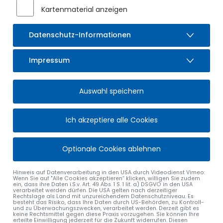
Kartenmaterial anzeigen
Datenschutz-Informationen
Impressum
Auswahl speichern
Ich akzeptiere alle Cookies
alle Nachrichten
Optionale Cookies ablehnen
Hinweis auf Datenverarbeitung in den USA durch Videodienst Vimeo:
Wenn Sie auf "Alle Cookies akzeptieren“ klicken, willigen Sie zudem
ein, dass ihre Daten i.S.v. Art. 49 Abs. 1 S. 1 lit. a) DSGVO in den USA
verarbeitet werden dürfen. Die USA gelten nach derzeitiger
Rechtslage als Land mit unzureichendem Datenschutzniveau. Es
besteht das Risiko, dass Ihre Daten durch US-Behörden, zu Kontroll-
und zu Überwachungszwecken, verarbeitet werden. Derzeit gibt es
keine Rechtsmittel gegen diese Praxis vorzugehen. Sie können Ihre
MARKT SULZBERG
ÖFFNUNGSZEITEN
erteilte Einwilligung jederzeit für die Zukunft widerrufen. Diesen