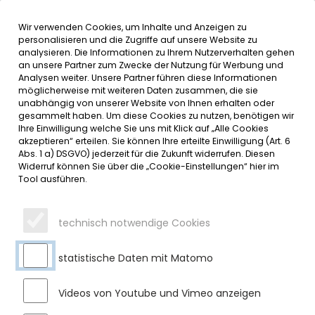
Wir verwenden Cookies, um Inhalte und Anzeigen zu
MENÜ
Inhalt der Seite anspringen
Informationen und Einstellungen 
personalisieren und die Zugriffe auf unsere Website zu
analysieren. Die Informationen zu Ihrem Nutzerverhalten gehen
an unsere Partner zum Zwecke der Nutzung für Werbung und
SERVICE
Analysen weiter. Unsere Partner führen diese Informationen
möglicherweise mit weiteren Daten zusammen, die sie
unabhängig von unserer Website von Ihnen erhalten oder
BRIEFWAHL – AUSGABE DER
gesammelt haben. Um diese Cookies zu nutzen, benötigen wir
Ihre Einwilligung welche Sie uns mit Klick auf „Alle Cookies
UNTERLAGEN
akzeptieren“ erteilen. Sie können Ihre erteilte Einwilligung (Art. 6
Abs. 1 a) DSGVO) jederzeit für die Zukunft widerrufen. Diesen
Widerruf können Sie über die „Cookie-Einstellungen“ hier im
Dienstag, 10.02.2026
Tool ausführen.
Die Ausstellung und Ausgabe der Briefwahlunterlagen zur
Kommunalwahl ist aufgrund gesetzlicher Vorgaben erst ab
technisch notwendige Cookies
Montag, 16.2.2026, möglich. Anträge auf Briefwahl können
bereits vor diesem Termin gestellt werden. Der Versand bzw.
die persönliche Aushändigung der Briefwahlunterlagen
statistische Daten mit Matomo
erfolgt jedoch erst ab 16.2..
Videos von Youtube und Vimeo anzeigen